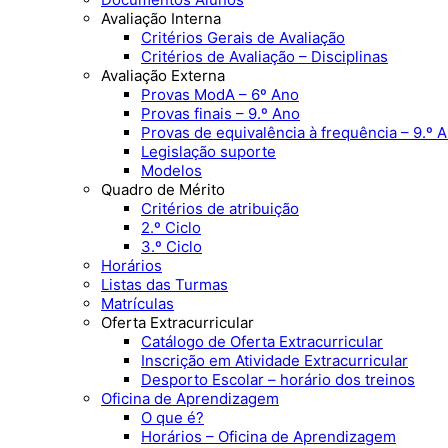
Avaliação Interna
Critérios Gerais de Avaliação
Critérios de Avaliação – Disciplinas
Avaliação Externa
Provas ModA – 6º Ano
Provas finais – 9.º Ano
Provas de equivalência à frequência – 9.º 
Legislação suporte
Modelos
Quadro de Mérito
Critérios de atribuição
2.º Ciclo
3.º Ciclo
Horários
Listas das Turmas
Matrículas
Oferta Extracurricular
Catálogo de Oferta Extracurricular
Inscrição em Atividade Extracurricular
Desporto Escolar – horário dos treinos
Oficina de Aprendizagem
O que é?
Horários – Oficina de Aprendizagem