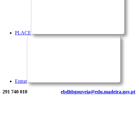
PLACE
Entrar
291 740 010
ebdhbgouveia@edu.madeira.gov.pt