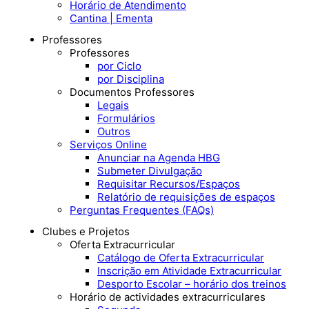
Horário de Atendimento
Cantina | Ementa
Professores
Professores
por Ciclo
por Disciplina
Documentos Professores
Legais
Formulários
Outros
Serviços Online
Anunciar na Agenda HBG
Submeter Divulgação
Requisitar Recursos/Espaços
Relatório de requisições de espaços
Perguntas Frequentes (FAQs)
Clubes e Projetos
Oferta Extracurricular
Catálogo de Oferta Extracurricular
Inscrição em Atividade Extracurricular
Desporto Escolar – horário dos treinos
Horário de actividades extracurriculares