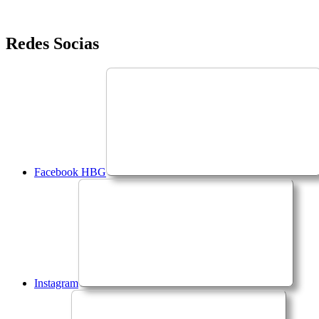
Saltar
Redes Socias
para
o
conteúdo
Facebook HBG
Instagram