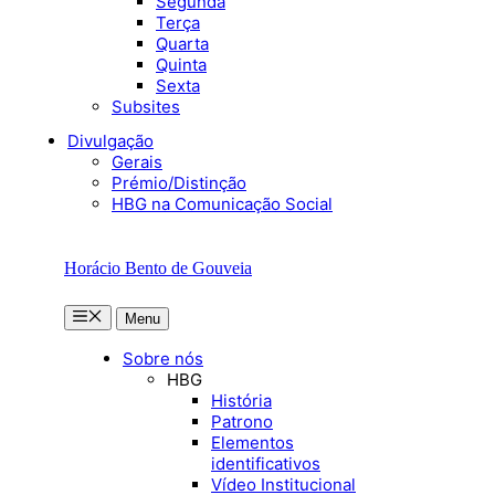
Segunda
Terça
Quarta
Quinta
Sexta
Subsites
Divulgação
Gerais
Prémio/Distinção
HBG na Comunicação Social
Horácio Bento de Gouveia
Menu
Menu
Sobre nós
HBG
História
Patrono
Elementos
identificativos
Vídeo Institucional