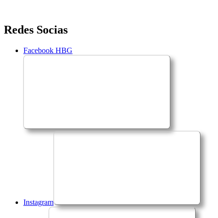
Saltar
Redes Socias
para
o
Facebook HBG
conteúdo
Instagram