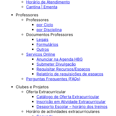
Horário de Atendimento
Cantina | Ementa
Professores
Professores
por Ciclo
por Disciplina
Documentos Professores
Legais
Formulários
Outros
Serviços Online
Anunciar na Agenda HBG
Submeter Divulgação
Requisitar Recursos/Espaços
Relatório de requisições de espaços
Perguntas Frequentes (FAQs)
Clubes e Projetos
Oferta Extracurricular
Catálogo de Oferta Extracurricular
Inscrição em Atividade Extracurricular
Desporto Escolar – horário dos treinos
Horário de actividades extracurriculares