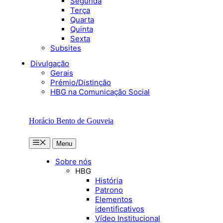
Segunda
Terça
Quarta
Quinta
Sexta
Subsites
Divulgação
Gerais
Prémio/Distinção
HBG na Comunicação Social
Horácio Bento de Gouveia
Menu
Menu
Sobre nós
HBG
História
Patrono
Elementos
identificativos
Vídeo Institucional