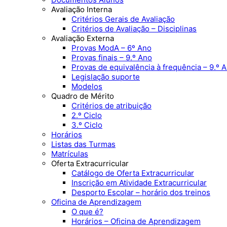
Avaliação Interna
Critérios Gerais de Avaliação
Critérios de Avaliação – Disciplinas
Avaliação Externa
Provas ModA – 6º Ano
Provas finais – 9.º Ano
Provas de equivalência à frequência – 9.º 
Legislação suporte
Modelos
Quadro de Mérito
Critérios de atribuição
2.º Ciclo
3.º Ciclo
Horários
Listas das Turmas
Matrículas
Oferta Extracurricular
Catálogo de Oferta Extracurricular
Inscrição em Atividade Extracurricular
Desporto Escolar – horário dos treinos
Oficina de Aprendizagem
O que é?
Horários – Oficina de Aprendizagem