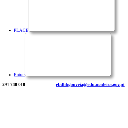
PLACE
Entrar
291 740 010
ebdhbgouveia@edu.madeira.gov.pt