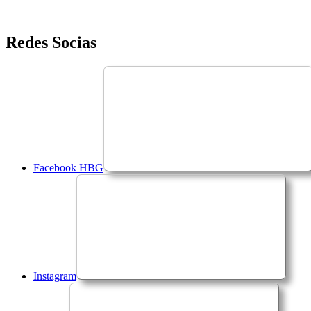
Saltar
Redes Socias
para
o
conteúdo
Facebook HBG
Instagram