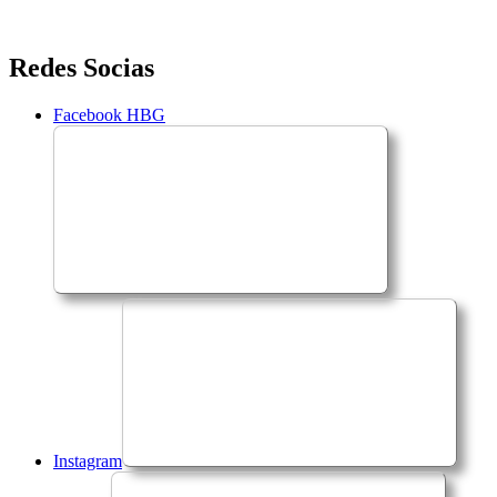
Saltar
Redes Socias
para
o
Facebook HBG
conteúdo
Instagram