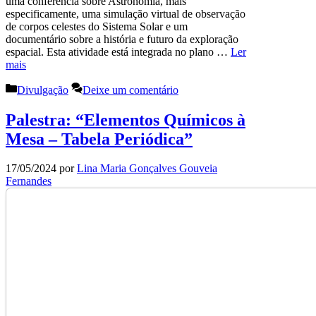
uma conferência sobre Astronomia, mais
especificamente, uma simulação virtual de observação
de corpos celestes do Sistema Solar e um
documentário sobre a história e futuro da exploração
espacial. Esta atividade está integrada no plano …
Ler
mais
Categorias
Divulgação
Deixe um comentário
Palestra: “Elementos Químicos à
Mesa – Tabela Periódica”
17/05/2024
por
Lina Maria Gonçalves Gouveia
Fernandes