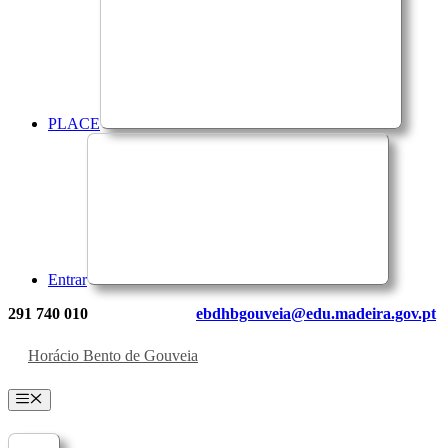
PLACE
Entrar
291 740 010
ebdhbgouveia@edu.madeira.gov.pt
Horácio Bento de Gouveia
Menu