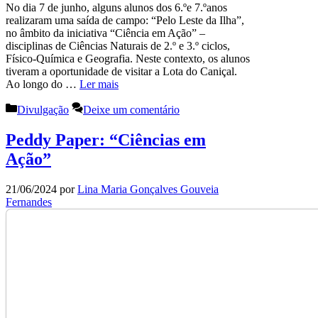
No dia 7 de junho, alguns alunos dos 6.ºe 7.ºanos
realizaram uma saída de campo: “Pelo Leste da Ilha”,
no âmbito da iniciativa “Ciência em Ação” –
disciplinas de Ciências Naturais de 2.º e 3.º ciclos,
Físico-Química e Geografia. Neste contexto, os alunos
tiveram a oportunidade de visitar a Lota do Caniçal.
Ao longo do …
Ler mais
Categorias
Divulgação
Deixe um comentário
Peddy Paper: “Ciências em
Ação”
21/06/2024
por
Lina Maria Gonçalves Gouveia
Fernandes