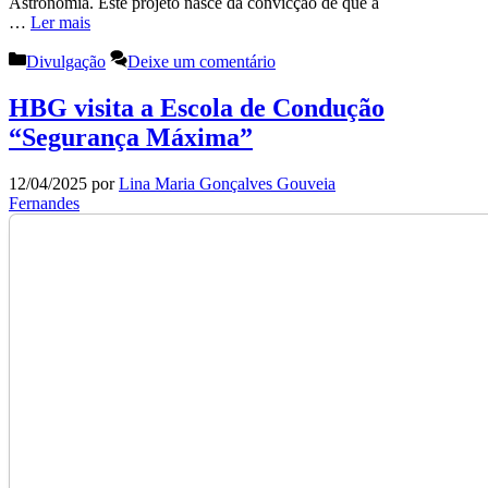
Astronomia. Este projeto nasce da convicção de que a
…
Ler mais
Categorias
Divulgação
Deixe um comentário
HBG visita a Escola de Condução
“Segurança Máxima”
12/04/2025
por
Lina Maria Gonçalves Gouveia
Fernandes