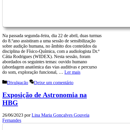
Na passada segunda-feira, dia 22 de abril, duas turmas
do 8.ºano assistiram a uma sessão de sensibilização
sobre audição humana, no âmbito dos conteúdos da
disciplina de Físico-Química, com a audiologista Dr.ª
Cátia Rodrigues (WIDEX). Nesta sessão, foram
abordados os seguintes temas: ouvido humano
(abordagem anatómica das vias auditivas e percurso
do som, exploração funcional, …
Ler mais
Categorias
Divulgação
Deixe um comentário
Exposição de Astronomia na
HBG
26/06/2023
por
Lina Maria Gonçalves Gouveia
Fernandes