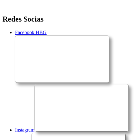
Saltar
Redes Socias
para
o
Facebook HBG
conteúdo
Instagram