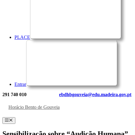
PLACE
Entrar
291 740 010
ebdhbgouveia@edu.madeira.gov.pt
Horácio Bento de Gouveia
Menu
Sensibilização sobre “Audição Humana”