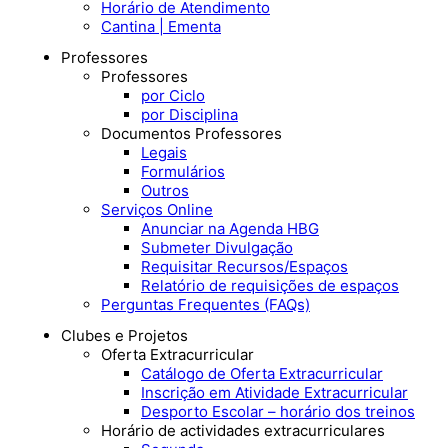
Horário de Atendimento
Cantina | Ementa
Professores
Professores
por Ciclo
por Disciplina
Documentos Professores
Legais
Formulários
Outros
Serviços Online
Anunciar na Agenda HBG
Submeter Divulgação
Requisitar Recursos/Espaços
Relatório de requisições de espaços
Perguntas Frequentes (FAQs)
Clubes e Projetos
Oferta Extracurricular
Catálogo de Oferta Extracurricular
Inscrição em Atividade Extracurricular
Desporto Escolar – horário dos treinos
Horário de actividades extracurriculares