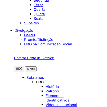
Segunda
Terça
Quarta
Quinta
Sexta
Subsites
Divulgação
Gerais
Prémio/Distinção
HBG na Comunicação Social
Horácio Bento de Gouveia
Menu
Menu
Sobre nós
HBG
História
Patrono
Elementos
identificativos
Vídeo Institucional