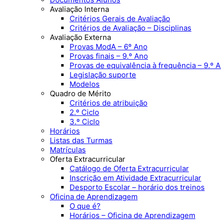
Avaliação Interna
Critérios Gerais de Avaliação
Critérios de Avaliação – Disciplinas
Avaliação Externa
Provas ModA – 6º Ano
Provas finais – 9.º Ano
Provas de equivalência à frequência – 9.º 
Legislação suporte
Modelos
Quadro de Mérito
Critérios de atribuição
2.º Ciclo
3.º Ciclo
Horários
Listas das Turmas
Matrículas
Oferta Extracurricular
Catálogo de Oferta Extracurricular
Inscrição em Atividade Extracurricular
Desporto Escolar – horário dos treinos
Oficina de Aprendizagem
O que é?
Horários – Oficina de Aprendizagem