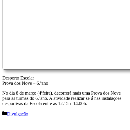
Desporto Escolar
Prova dos Nove – 6.ºano
No dia 8 de março (4ªfeira), decorrerá mais uma Prova dos Nove
para as turmas do 6.ºano. A atividade realizar-se-á nas instalações
desportivas da Escola entre as 12:15h–14:00h.
Categorias
Divulgação
Navegação
de
artigos