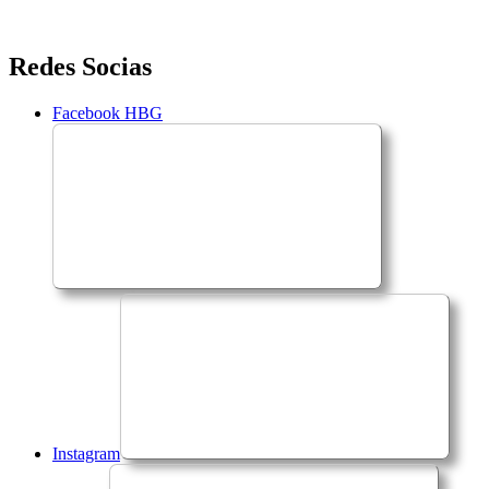
Saltar
Redes Socias
para
o
Facebook HBG
conteúdo
Instagram