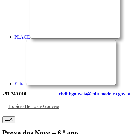
PLACE
Entrar
291 740 010
ebdhbgouveia@edu.madeira.gov.pt
Horácio Bento de Gouveia
Menu
Prova dos Nove – 6.º ano