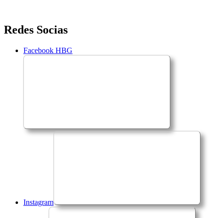
Saltar
Redes Socias
para
o
Facebook HBG
conteúdo
Instagram