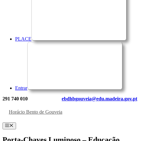
PLACE
Entrar
291 740 010
ebdhbgouveia@edu.madeira.gov.pt
Horácio Bento de Gouveia
Menu
Porta-Chaves Luminoso – Educação