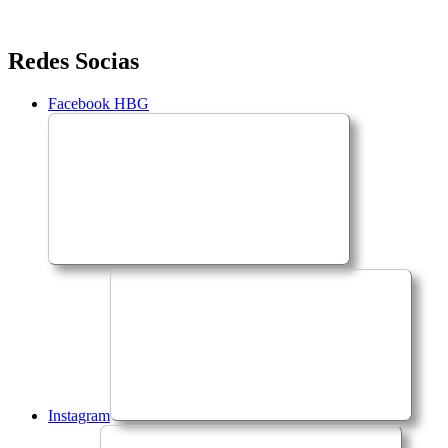
Saltar
Redes Socias
para
o
Facebook HBG
conteúdo
Instagram