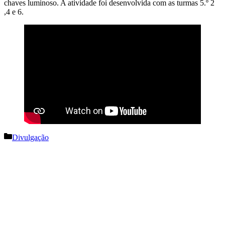
chaves luminoso. A atividade foi desenvolvida com as turmas 5.º 2
,4 e 6.
Categorias
Divulgação
Navegação
de
artigos