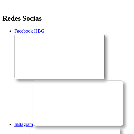
Saltar
Redes Socias
para
o
Facebook HBG
conteúdo
Instagram