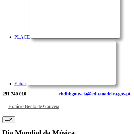
PLACE
Entrar
291 740 010
ebdhbgouveia@edu.madeira.gov.pt
Horácio Bento de Gouveia
Menu
Dia Mundial da Música