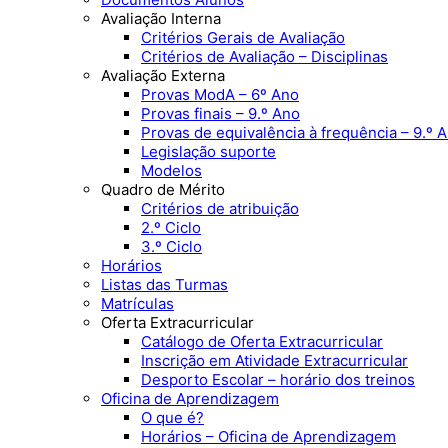
Avaliação Interna
Critérios Gerais de Avaliação
Critérios de Avaliação – Disciplinas
Avaliação Externa
Provas ModA – 6º Ano
Provas finais – 9.º Ano
Provas de equivalência à frequência – 9.º 
Legislação suporte
Modelos
Quadro de Mérito
Critérios de atribuição
2.º Ciclo
3.º Ciclo
Horários
Listas das Turmas
Matrículas
Oferta Extracurricular
Catálogo de Oferta Extracurricular
Inscrição em Atividade Extracurricular
Desporto Escolar – horário dos treinos
Oficina de Aprendizagem
O que é?
Horários – Oficina de Aprendizagem