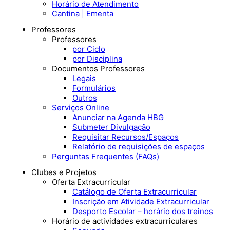
Horário de Atendimento
Cantina | Ementa
Professores
Professores
por Ciclo
por Disciplina
Documentos Professores
Legais
Formulários
Outros
Serviços Online
Anunciar na Agenda HBG
Submeter Divulgação
Requisitar Recursos/Espaços
Relatório de requisições de espaços
Perguntas Frequentes (FAQs)
Clubes e Projetos
Oferta Extracurricular
Catálogo de Oferta Extracurricular
Inscrição em Atividade Extracurricular
Desporto Escolar – horário dos treinos
Horário de actividades extracurriculares