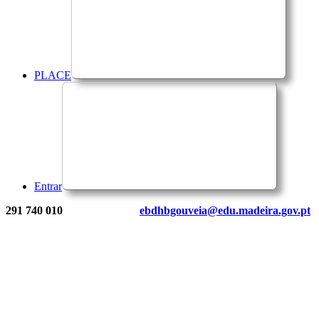
PLACE
Entrar
291 740 010
ebdhbgouveia@edu.madeira.gov.pt