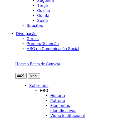
Segunda
Terça
Quarta
Quinta
Sexta
Subsites
Divulgação
Gerais
Prémio/Distinção
HBG na Comunicação Social
Horácio Bento de Gouveia
Menu
Menu
Sobre nós
HBG
História
Patrono
Elementos
identificativos
Vídeo Institucional