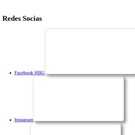
Saltar
Redes Socias
para
o
conteúdo
Facebook HBG
Instagram