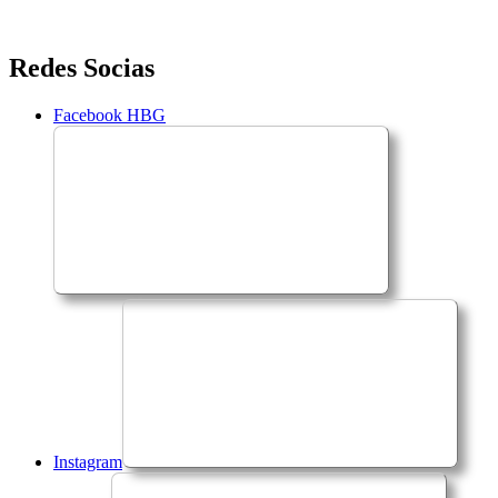
Saltar
Redes Socias
para
o
Facebook HBG
conteúdo
Instagram