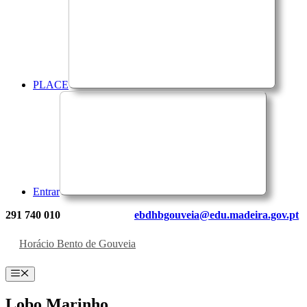
PLACE
Entrar
291 740 010
ebdhbgouveia@edu.madeira.gov.pt
Horácio Bento de Gouveia
Menu
Lobo Marinho