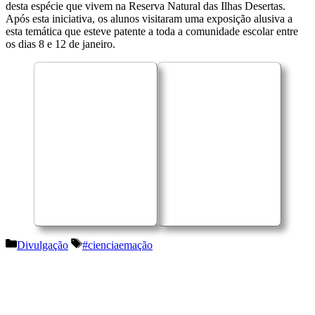
desta espécie que vivem na Reserva Natural das Ilhas Desertas.
Após esta iniciativa, os alunos visitaram uma exposição alusiva a
esta temática que esteve patente a toda a comunidade escolar entre
os dias 8 e 12 de janeiro.
Categorias
Etiquetas
Divulgação
#cienciaemação
Navegação
de
artigos