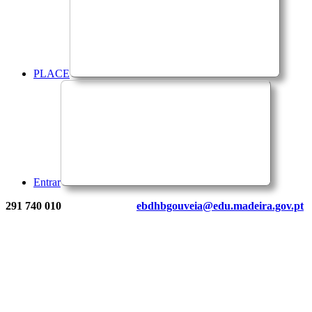
PLACE
Entrar
291 740 010
ebdhbgouveia@edu.madeira.gov.pt