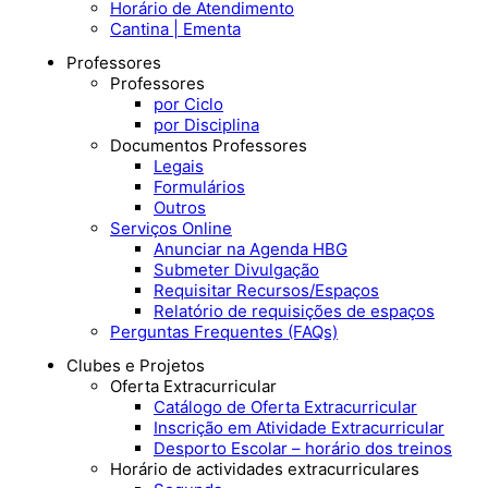
Horário de Atendimento
Cantina | Ementa
Professores
Professores
por Ciclo
por Disciplina
Documentos Professores
Legais
Formulários
Outros
Serviços Online
Anunciar na Agenda HBG
Submeter Divulgação
Requisitar Recursos/Espaços
Relatório de requisições de espaços
Perguntas Frequentes (FAQs)
Clubes e Projetos
Oferta Extracurricular
Catálogo de Oferta Extracurricular
Inscrição em Atividade Extracurricular
Desporto Escolar – horário dos treinos
Horário de actividades extracurriculares