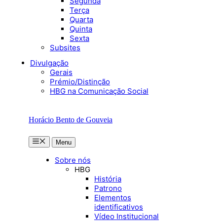
Segunda
Terça
Quarta
Quinta
Sexta
Subsites
Divulgação
Gerais
Prémio/Distinção
HBG na Comunicação Social
Horácio Bento de Gouveia
Menu
Menu
Sobre nós
HBG
História
Patrono
Elementos
identificativos
Vídeo Institucional