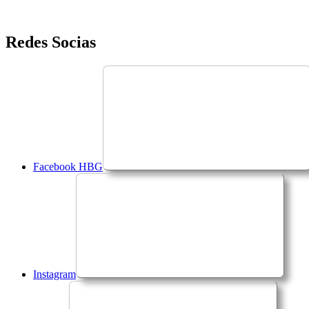
Saltar
Redes Socias
para
o
conteúdo
Facebook HBG
Instagram