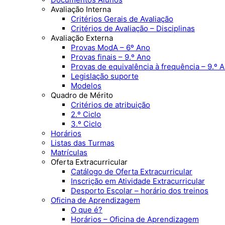
Avaliação Interna
Critérios Gerais de Avaliação
Critérios de Avaliação – Disciplinas
Avaliação Externa
Provas ModA – 6º Ano
Provas finais – 9.º Ano
Provas de equivalência à frequência – 9.º 
Legislação suporte
Modelos
Quadro de Mérito
Critérios de atribuição
2.º Ciclo
3.º Ciclo
Horários
Listas das Turmas
Matrículas
Oferta Extracurricular
Catálogo de Oferta Extracurricular
Inscrição em Atividade Extracurricular
Desporto Escolar – horário dos treinos
Oficina de Aprendizagem
O que é?
Horários – Oficina de Aprendizagem