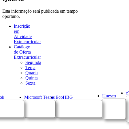
Esta informação será publicada em tempo
oportuno.
Inscrição
em
Atividade
Extracurricular
Catálogo
de Oferta
Extracurricular
Segunda
Terça
Quarta
Quinta
Sexta
e
Unesco
ok
Microsoft Teams
EcoHBG