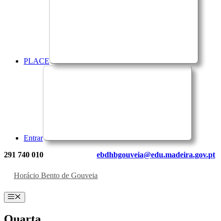
PLACE
Entrar
291 740 010
ebdhbgouveia@edu.madeira.gov.pt
Horácio Bento de Gouveia
Menu
Quarta