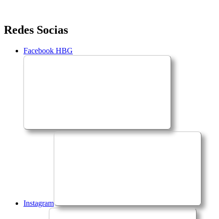
Saltar
Redes Socias
para
o
Facebook HBG
conteúdo
Instagram