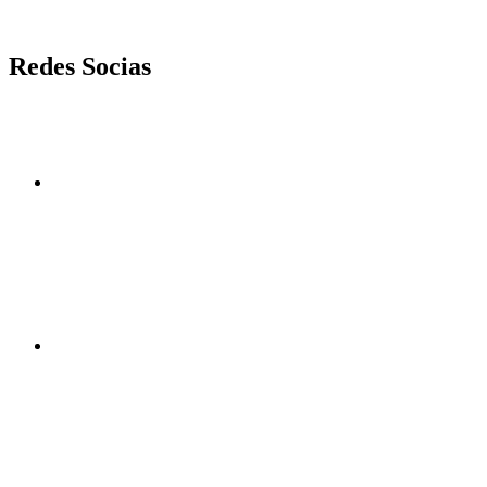
Saltar
Redes Socias
para
o
conteúdo