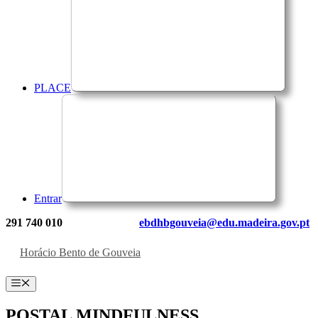
PLACE
Entrar
291 740 010
ebdhbgouveia@edu.madeira.gov.pt
Horácio Bento de Gouveia
Menu
POSTAL MINDFULNESS