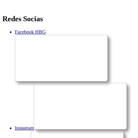
Saltar
Redes Socias
para
o
Facebook HBG
conteúdo
Instagram