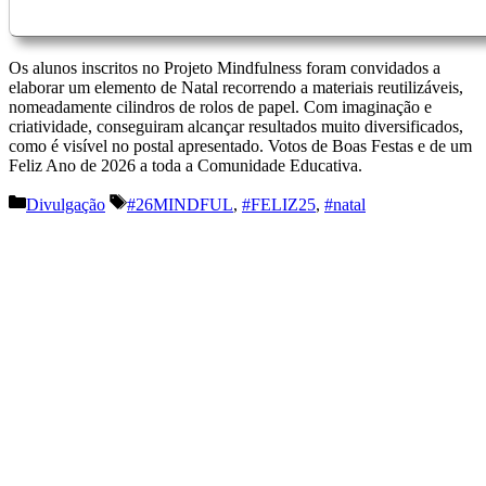
Os alunos inscritos no Projeto Mindfulness foram convidados a
elaborar um elemento de Natal recorrendo a materiais reutilizáveis,
nomeadamente cilindros de rolos de papel. Com imaginação e
criatividade, conseguiram alcançar resultados muito diversificados,
como é visível no postal apresentado. Votos de Boas Festas e de um
Feliz Ano de 2026 a toda a Comunidade Educativa.
Categorias
Etiquetas
Divulgação
#26MINDFUL
,
#FELIZ25
,
#natal
Navegação
de
artigos