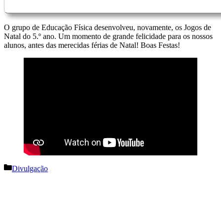
O grupo de Educação Física desenvolveu, novamente, os Jogos de
Natal do 5.º ano. Um momento de grande felicidade para os nossos
alunos, antes das merecidas férias de Natal! Boas Festas!
Categorias
Divulgação
Navegação
de
artigos