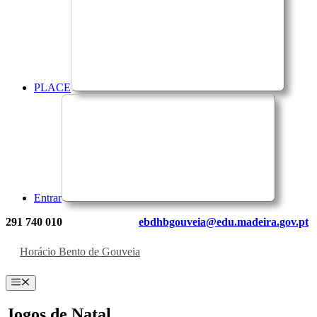
PLACE
Entrar
291 740 010
ebdhbgouveia@edu.madeira.gov.pt
Horácio Bento de Gouveia
Menu
Jogos de Natal