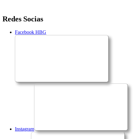
Saltar
Redes Socias
para
o
Facebook HBG
conteúdo
Instagram