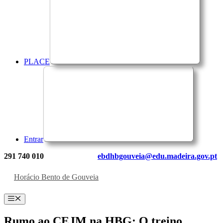
PLACE
Entrar
291 740 010
ebdhbgouveia@edu.madeira.gov.pt
Horácio Bento de Gouveia
Menu
Rumo ao CEJM na HBG: O treino