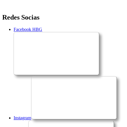
Saltar
Redes Socias
para
o
Facebook HBG
conteúdo
Instagram