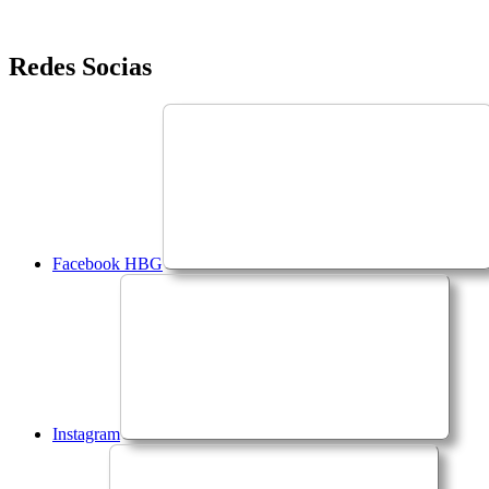
Saltar
Redes Socias
para
o
conteúdo
Facebook HBG
Instagram