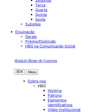
Segunda
Terça
Quarta
Quinta
Sexta
Subsites
Divulgação
Gerais
Prémio/Distinção
HBG na Comunicação Social
Horácio Bento de Gouveia
Menu
Menu
Sobre nós
HBG
História
Patrono
Elementos
identificativos
Vídeo Institucional