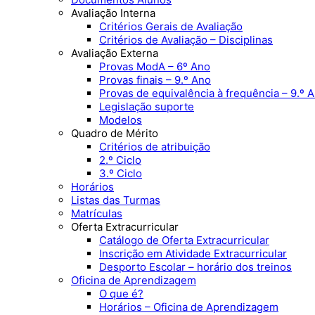
Avaliação Interna
Critérios Gerais de Avaliação
Critérios de Avaliação – Disciplinas
Avaliação Externa
Provas ModA – 6º Ano
Provas finais – 9.º Ano
Provas de equivalência à frequência – 9.º 
Legislação suporte
Modelos
Quadro de Mérito
Critérios de atribuição
2.º Ciclo
3.º Ciclo
Horários
Listas das Turmas
Matrículas
Oferta Extracurricular
Catálogo de Oferta Extracurricular
Inscrição em Atividade Extracurricular
Desporto Escolar – horário dos treinos
Oficina de Aprendizagem
O que é?
Horários – Oficina de Aprendizagem