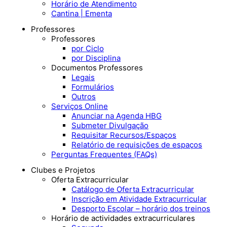
Horário de Atendimento
Cantina | Ementa
Professores
Professores
por Ciclo
por Disciplina
Documentos Professores
Legais
Formulários
Outros
Serviços Online
Anunciar na Agenda HBG
Submeter Divulgação
Requisitar Recursos/Espaços
Relatório de requisições de espaços
Perguntas Frequentes (FAQs)
Clubes e Projetos
Oferta Extracurricular
Catálogo de Oferta Extracurricular
Inscrição em Atividade Extracurricular
Desporto Escolar – horário dos treinos
Horário de actividades extracurriculares