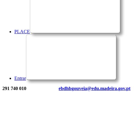
PLACE
Entrar
291 740 010
ebdhbgouveia@edu.madeira.gov.pt