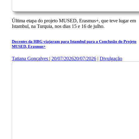
Última etapa do projeto MUSED, Erasmus+, que teve lugar em
Istambul, na Turquia, nos dias 15 e 16 de julho.
Docentes da HBG viajaram para Istambul para a Conclusão do Projeto
MUSED, Erasmus+
Tatiana Gonçalves
|
20/07/2026
20/07/2026
|
Divulgação