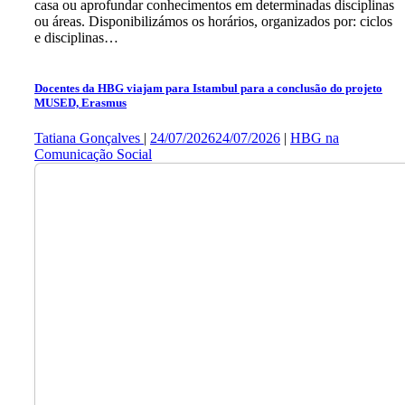
casa ou aprofundar conhecimentos em determinadas disciplinas
ou áreas. Disponibilizámos os horários, organizados por: ciclos
e disciplinas…
Docentes da HBG viajam para Istambul para a conclusão do projeto
MUSED, Erasmus
Tatiana Gonçalves
|
24/07/2026
24/07/2026
|
HBG na
Comunicação Social