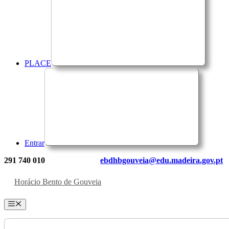
PLACE
Entrar
291 740 010
ebdhbgouveia@edu.madeira.gov.pt
Horácio Bento de Gouveia
Menu