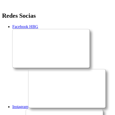
Saltar
Redes Socias
para
o
Facebook HBG
conteúdo
Instagram