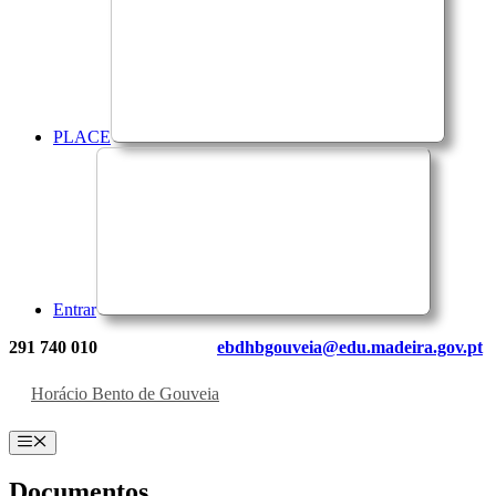
PLACE
Entrar
291 740 010
ebdhbgouveia@edu.madeira.gov.pt
Horácio Bento de Gouveia
Menu
Documentos