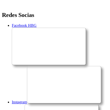
Saltar
Redes Socias
para
o
Facebook HBG
conteúdo
Instagram