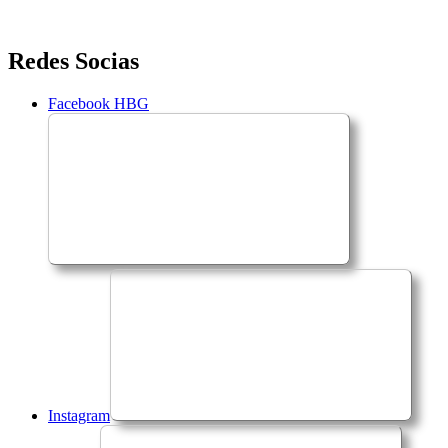
Saltar
Redes Socias
para
o
Facebook HBG
conteúdo
Instagram