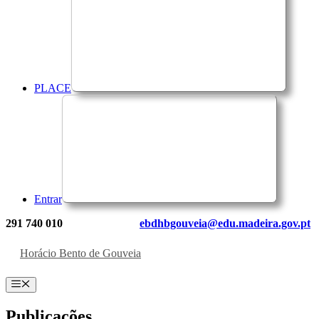
PLACE
Entrar
291 740 010
ebdhbgouveia@edu.madeira.gov.pt
Horácio Bento de Gouveia
Menu
Publicações