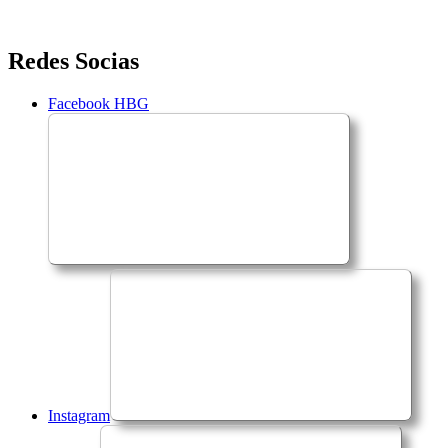
Saltar
Redes Socias
para
o
Facebook HBG
conteúdo
Instagram