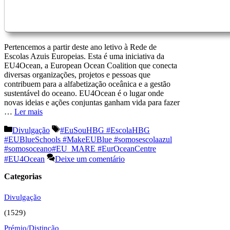
Pertencemos a partir deste ano letivo à Rede de
Escolas Azuis Europeias. Esta é uma iniciativa da
EU4Ocean, a European Ocean Coalition que conecta
diversas organizações, projetos e pessoas que
contribuem para a alfabetização oceânica e a gestão
sustentável do oceano. EU4Ocean é o lugar onde
novas ideias e ações conjuntas ganham vida para fazer
…
Ler mais
Categorias
Etiquetas
Divulgação
#EuSouHBG #EscolaHBG
#EUBlueSchools #MakeEUBlue #somosescolaazul
#somosoceano#EU_MARE #EurOceanCentre
#EU4Ocean
Deixe um comentário
Categorias
Divulgação
(1529)
Prémio/Distinção