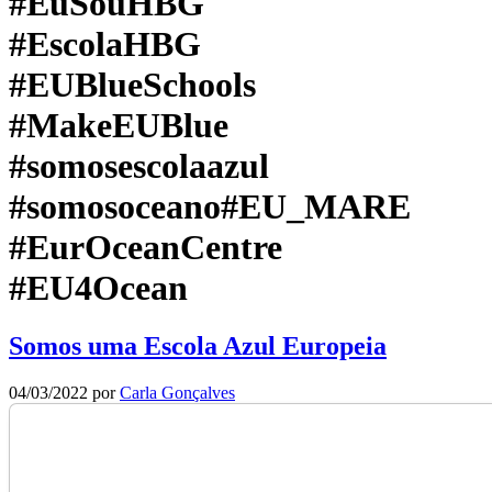
#EuSouHBG
#EscolaHBG
#EUBlueSchools
#MakeEUBlue
#somosescolaazul
#somosoceano#EU_MARE
#EurOceanCentre
#EU4Ocean
Somos uma Escola Azul Europeia
04/03/2022
por
Carla Gonçalves