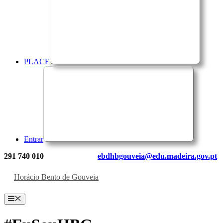
PLACE
Entrar
291 740 010
ebdhbgouveia@edu.madeira.gov.pt
Horácio Bento de Gouveia
Menu