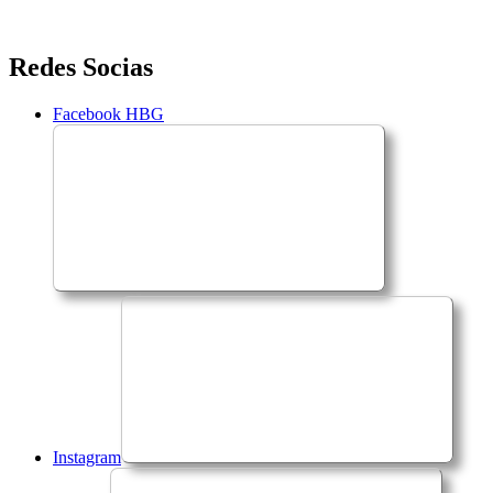
Saltar
Redes Socias
para
o
Facebook HBG
conteúdo
Instagram