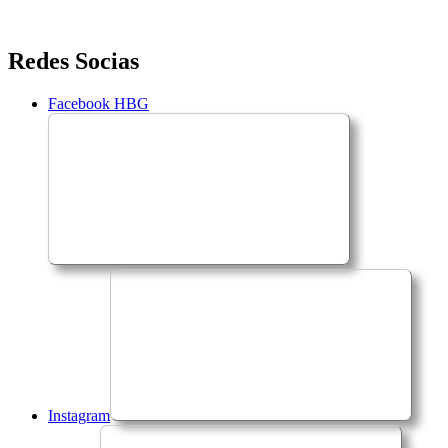
Saltar
Redes Socias
para
o
Facebook HBG
conteúdo
Instagram