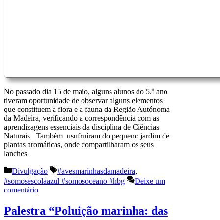
No passado dia 15 de maio, alguns alunos do 5.º ano
tiveram oportunidade de observar alguns elementos
que constituem a flora e a fauna da Região Autónoma
da Madeira, verificando a correspondência com as
aprendizagens essenciais da disciplina de Ciências
Naturais. Também usufruíram do pequeno jardim de
plantas aromáticas, onde compartilharam os seus
lanches.
Categorias
Etiquetas
Divulgação
#avesmarinhasdamadeira
,
#somosescolaazul #somosoceano #hbg
Deixe um
comentário
Palestra “Poluição marinha: das