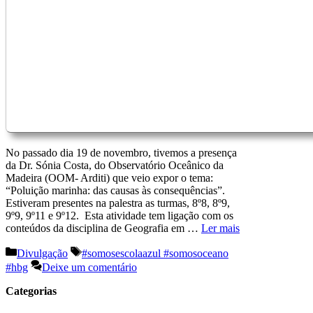
No passado dia 19 de novembro, tivemos a presença
da Dr. Sónia Costa, do Observatório Oceânico da
Madeira (OOM- Arditi) que veio expor o tema:
“Poluição marinha: das causas às consequências”.
Estiveram presentes na palestra as turmas, 8º8, 8º9,
9º9, 9º11 e 9º12. Esta atividade tem ligação com os
conteúdos da disciplina de Geografia em …
Ler mais
Categorias
Etiquetas
Divulgação
#somosescolaazul #somosoceano
#hbg
Deixe um comentário
Categorias