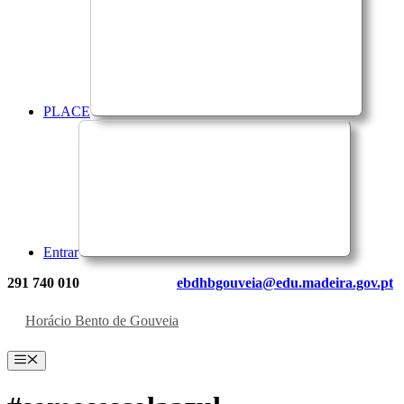
PLACE
Entrar
291 740 010
ebdhbgouveia@edu.madeira.gov.pt
Horácio Bento de Gouveia
Menu