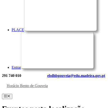
PLACE
Entrar
291 740 010
ebdhbgouveia@edu.madeira.gov.pt
Horácio Bento de Gouveia
Menu