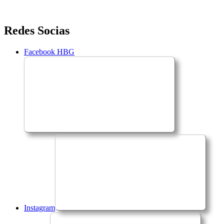
Saltar
Redes Socias
para
o
Facebook HBG
conteúdo
Instagram