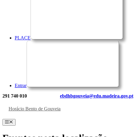
PLACE
Entrar
291 740 010
ebdhbgouveia@edu.madeira.gov.pt
Horácio Bento de Gouveia
Menu