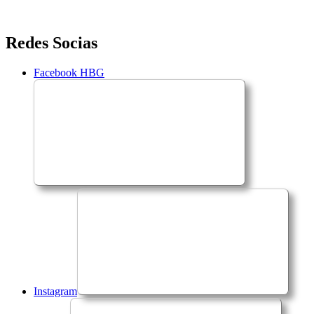
Saltar
Redes Socias
para
o
Facebook HBG
conteúdo
Instagram