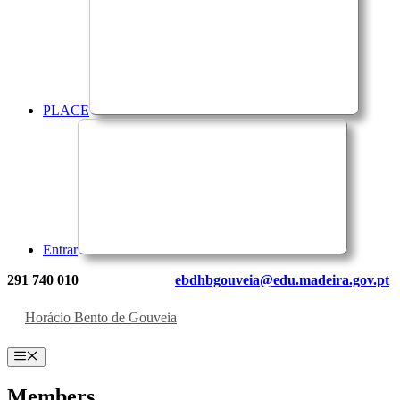
PLACE
Entrar
291 740 010
ebdhbgouveia@edu.madeira.gov.pt
Horácio Bento de Gouveia
Menu
Members