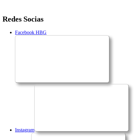
Saltar
Redes Socias
para
o
Facebook HBG
conteúdo
Instagram