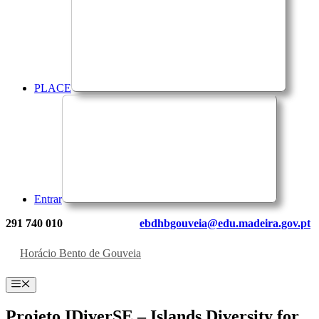
PLACE
Entrar
291 740 010
ebdhbgouveia@edu.madeira.gov.pt
Horácio Bento de Gouveia
Menu
Projeto IDiverSE – Islands Diversity for