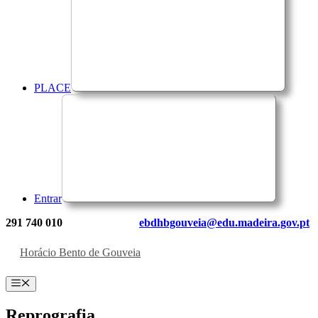
PLACE
Entrar
291 740 010
ebdhbgouveia@edu.madeira.gov.pt
Horácio Bento de Gouveia
Menu
Reprografia