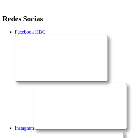
Saltar
Redes Socias
para
o
Facebook HBG
conteúdo
Instagram