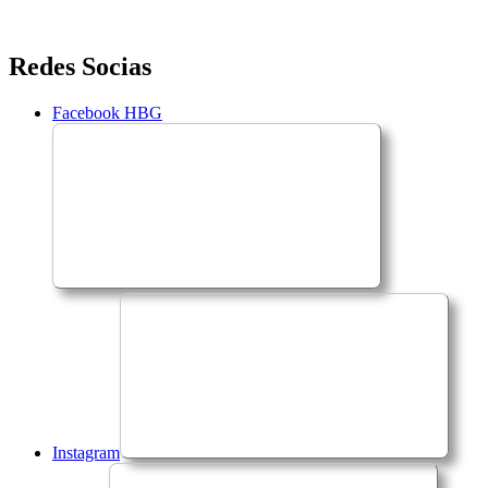
Saltar
Redes Socias
para
o
Facebook HBG
conteúdo
Instagram