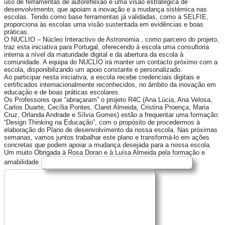
uso de ferramentas de autoreflexão e uma visão estratégica de
desenvolvimento, que apoiam a inovação e a mudança sistémica nas
escolas. Tendo como base ferramentas já validadas, como a SELFIE,
proporciona às escolas uma visão sustentada em evidências e boas
práticas.
O NUCLIO – Núcleo Interactivo de Astronomia , como parceiro do projeto,
traz esta iniciativa para Portugal, oferecendo à escola uma consultoria
interna a nível da maturidade digital e da abertura da escola à
comunidade. A equipa do NUCLIO irá manter um contacto próximo com a
escola, disponibilizando um apoio constante e personalizado.
Ao participar nesta iniciativa, a escola recebe credenciais digitais e
certificados internacionalmente reconhecidos, no âmbito da inovação em
educação e de boas práticas escolares.
Os Professores que “abraçaram” o projeto R4C (Ana Lúcia, Ana Velosa,
Carlos Duarte, Cecília Pontes, Claret Almeida, Cristina Proença, Maria
Cruz, Orlanda Andrade e Sílvia Gomes) estão a frequentar uma formação:
“Design Thinking na Educação”, com o propósito de procedermos à
elaboração do Plano de desenvolvimento da nossa escola. Nas próximas
semanas, vamos juntos trabalhar este plano e transformá-lo em ações
concretas que podem apoiar a mudança desejada para a nossa escola.
Um muito Obrigada à Rosa Doran e à Luísa Almeida pela formação e
amabilidade