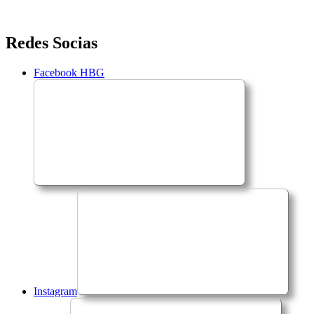
Saltar
Redes Socias
para
o
Facebook HBG
conteúdo
Instagram