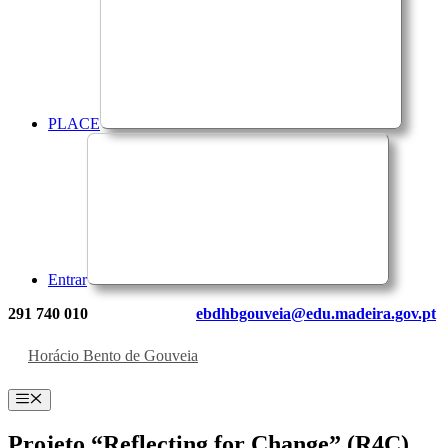
PLACE
Entrar
291 740 010
ebdhbgouveia@edu.madeira.gov.pt
Horácio Bento de Gouveia
Menu
Projeto “Reflecting for Change” (R4C)