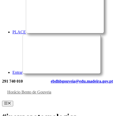
PLACE
Entrar
291 740 010
ebdhbgouveia@edu.madeira.gov.pt
Horácio Bento de Gouveia
Menu