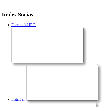
Saltar
Redes Socias
para
o
Facebook HBG
conteúdo
Instagram