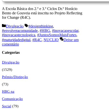
A Escola Básica dos 2.º e 3.º Ciclos Dr.º Horácio
Bento de Gouveia está inscrita no Projeto Reflecting
for Change (R4C).
Categorias
Etiquetas
Divulgação
#designthinking
,
#envolveracomunidade
,
#HBG
,
#inovacaoescolar
,
#inovacaotecnologica
,
#JuntosSomosMaisFortes
,
#maturidadedigital
,
#R4C
,
NUCLIO
Deixe um
comentário
Categorias
Divulgação
(1529)
Prémio/Distinção
(73)
HBG na
Comunicação
Social
(79)