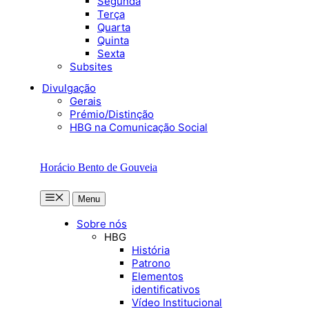
Segunda
Terça
Quarta
Quinta
Sexta
Subsites
Divulgação
Gerais
Prémio/Distinção
HBG na Comunicação Social
Horácio Bento de Gouveia
Menu
Menu
Sobre nós
HBG
História
Patrono
Elementos
identificativos
Vídeo Institucional