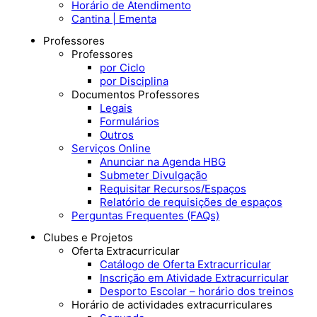
Horário de Atendimento
Cantina | Ementa
Professores
Professores
por Ciclo
por Disciplina
Documentos Professores
Legais
Formulários
Outros
Serviços Online
Anunciar na Agenda HBG
Submeter Divulgação
Requisitar Recursos/Espaços
Relatório de requisições de espaços
Perguntas Frequentes (FAQs)
Clubes e Projetos
Oferta Extracurricular
Catálogo de Oferta Extracurricular
Inscrição em Atividade Extracurricular
Desporto Escolar – horário dos treinos
Horário de actividades extracurriculares