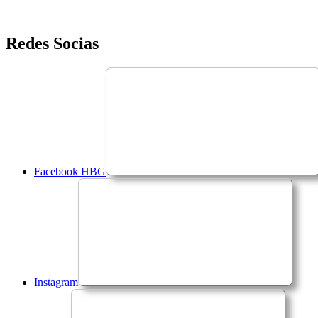
Saltar
Redes Socias
para
o
conteúdo
Facebook HBG
Instagram