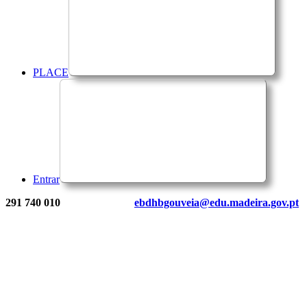
PLACE
Entrar
291 740 010
ebdhbgouveia@edu.madeira.gov.pt