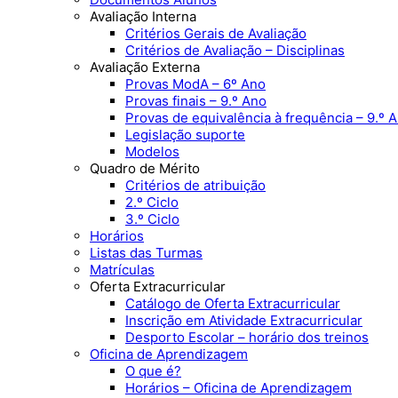
Avaliação Interna
Critérios Gerais de Avaliação
Critérios de Avaliação – Disciplinas
Avaliação Externa
Provas ModA – 6º Ano
Provas finais – 9.º Ano
Provas de equivalência à frequência – 9.º 
Legislação suporte
Modelos
Quadro de Mérito
Critérios de atribuição
2.º Ciclo
3.º Ciclo
Horários
Listas das Turmas
Matrículas
Oferta Extracurricular
Catálogo de Oferta Extracurricular
Inscrição em Atividade Extracurricular
Desporto Escolar – horário dos treinos
Oficina de Aprendizagem
O que é?
Horários – Oficina de Aprendizagem