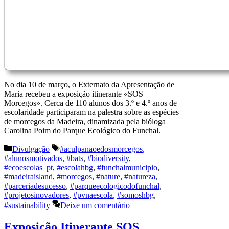
No dia 10 de março, o Externato da Apresentação de
Maria recebeu a exposição itinerante «SOS
Morcegos». Cerca de 110 alunos dos 3.º e 4.º anos de
escolaridade participaram na palestra sobre as espécies
de morcegos da Madeira, dinamizada pela bióloga
Carolina Poim do Parque Ecológico do Funchal.
Categorias
Etiquetas
Divulgação
#aculpanaoedosmorcegos
,
#alunosmotivados
,
#bats
,
#biodiversity
,
#ecoescolas_pt
,
#escolahbg
,
#funchalmunicipio
,
#madeiraisland
,
#morcegos
,
#nature
,
#natureza
,
#parceriadesucesso
,
#parqueecologicodofunchal
,
#projetosinovadores
,
#pvnaescola
,
#somoshbg
,
#sustainability
Deixe um comentário
Exposição Itinerante SOS