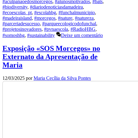
#aculpanaoedosmorcegos
,
#alunosmotivados
,
#bats
,
#biodiversity
,
#diariodenoticiasdamadeira
,
#ecoescolas_pt
,
#escolahbg
,
#funchalmunicipio
,
#madeiraisland
,
#morcegos
,
#nature
,
#natureza
,
#parceriadesucesso
,
#parqueecologicodofunchal
,
#projetosinovadores
,
#pvnaescola
,
#RadioHBG
,
#somoshbg
,
#sustainability
Deixe um comentário
Exposição «SOS Morcegos» no
Externato da Apresentação de
Maria
12/03/2025
por
Maria Cecília da Silva Pontes