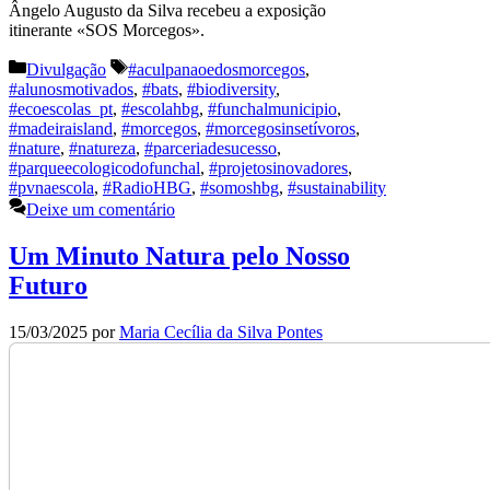
Ângelo Augusto da Silva recebeu a exposição
itinerante «SOS Morcegos».
Categorias
Etiquetas
Divulgação
#aculpanaoedosmorcegos
,
#alunosmotivados
,
#bats
,
#biodiversity
,
#ecoescolas_pt
,
#escolahbg
,
#funchalmunicipio
,
#madeiraisland
,
#morcegos
,
#morcegosinsetívoros
,
#nature
,
#natureza
,
#parceriadesucesso
,
#parqueecologicodofunchal
,
#projetosinovadores
,
#pvnaescola
,
#RadioHBG
,
#somoshbg
,
#sustainability
Deixe um comentário
Um Minuto Natura pelo Nosso
Futuro
15/03/2025
por
Maria Cecília da Silva Pontes