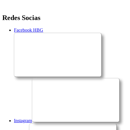
Saltar
Redes Socias
para
o
Facebook HBG
conteúdo
Instagram