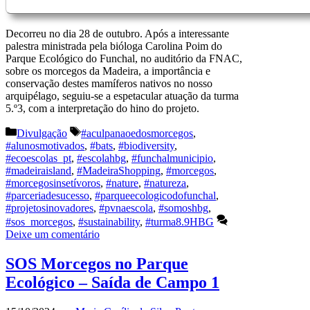
Decorreu no dia 28 de outubro. Após a interessante
palestra ministrada pela bióloga Carolina Poim do
Parque Ecológico do Funchal, no auditório da FNAC,
sobre os morcegos da Madeira, a importância e
conservação destes mamíferos nativos no nosso
arquipélago, seguiu-se a espetacular atuação da turma
5.º3, com a interpretação do hino do projeto.
Categorias
Etiquetas
Divulgação
#aculpanaoedosmorcegos
,
#alunosmotivados
,
#bats
,
#biodiversity
,
#ecoescolas_pt
,
#escolahbg
,
#funchalmunicipio
,
#madeiraisland
,
#MadeiraShopping
,
#morcegos
,
#morcegosinsetívoros
,
#nature
,
#natureza
,
#parceriadesucesso
,
#parqueecologicodofunchal
,
#projetosinovadores
,
#pvnaescola
,
#somoshbg
,
#sos_morcegos
,
#sustainability
,
#turma8.9HBG
Deixe um comentário
SOS Morcegos no Parque
Ecológico – Saída de Campo 1