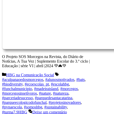
O Projeto SOS Morcegos na Revista, do Diário de
Notícias, A Tua Vez | Suplemento Escolar do 3.º ciclo |
Educação | série VI | abril |2024 💚🦇💚
Categorias
Etiquetas
HBG na Comunicação Social
#aculpanaoedosmorcegos
,
#alunosmotivados
,
#bats
,
#biodiversity
,
#ecoescolas_pt
,
#escolahbg
,
#funchalmunicipio
,
#madeiraisland
,
#morcegos
,
#morcegosinsetívoros
,
#nature
,
#natureza
,
#parceriadesucesso
,
#parquedesantacatarina
,
#parqueecologicodofunchal
,
#projetosinovadores
,
#pvnaescola
,
#somoshbg
,
#sustainability
,
#turma7.9HBG
Deixe um comentário