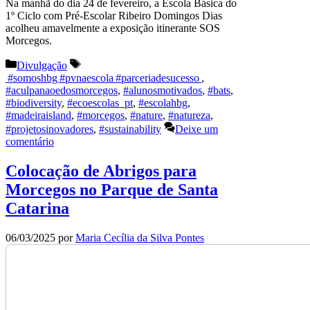
Na manhã do dia 24 de fevereiro, a Escola Básica do
1º Ciclo com Pré-Escolar Ribeiro Domingos Dias
acolheu amavelmente a exposição itinerante SOS
Morcegos.
Categorias
Divulgação
Etiquetas
#somoshbg #pvnaescola #parceriadesucesso
,
#aculpanaoedosmorcegos
,
#alunosmotivados
,
#bats
,
#biodiversity
,
#ecoescolas_pt
,
#escolahbg
,
#madeiraisland
,
#morcegos
,
#nature
,
#natureza
,
#projetosinovadores
,
#sustainability
Deixe um
comentário
Colocação de Abrigos para
Morcegos no Parque de Santa
Catarina
06/03/2025
por
Maria Cecília da Silva Pontes