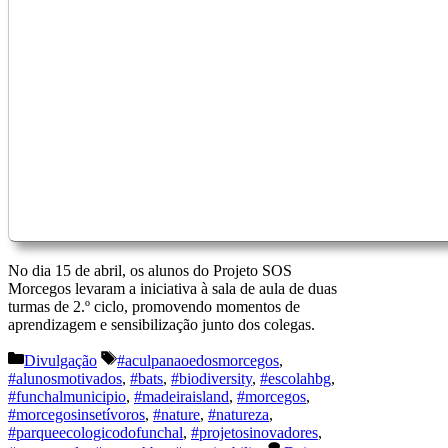
No dia 15 de abril, os alunos do Projeto SOS
Morcegos levaram a iniciativa à sala de aula de duas
turmas de 2.º ciclo, promovendo momentos de
aprendizagem e sensibilização junto dos colegas.
Categorias
Etiquetas
Divulgação
#aculpanaoedosmorcegos
,
#alunosmotivados
,
#bats
,
#biodiversity
,
#escolahbg
,
#funchalmunicipio
,
#madeiraisland
,
#morcegos
,
#morcegosinsetívoros
,
#nature
,
#natureza
,
#parqueecologicodofunchal
,
#projetosinovadores
,