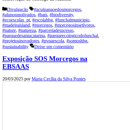
Categorias
Etiquetas
Divulgação
#aculpanaoedosmorcegos
,
#alunosmotivados
,
#bats
,
#biodiversity
,
#ecoescolas_pt
,
#escolahbg
,
#funchalmunicipio
,
#madeiraisland
,
#morcegos
,
#morcegosinsetívoros
,
#nature
,
#natureza
,
#parceriadesucesso
,
#parquedesantacatarina
,
#parqueecologicodofunchal
,
#projetosinovadores
,
#pvnaescola
,
#somoshbg
,
#sustainability
Deixe um comentário
Exposição SOS Morcegos na
EBSAAS
20/03/2025
por
Maria Cecília da Silva Pontes