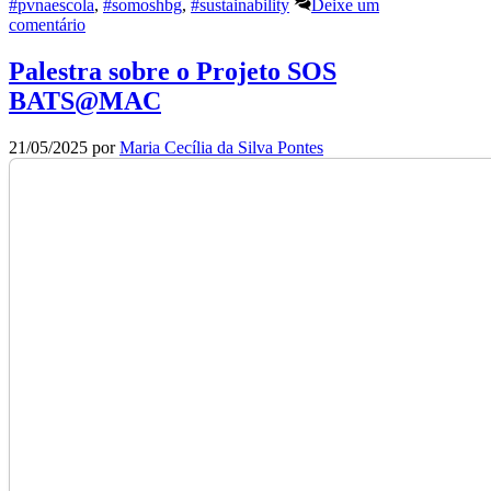
#pvnaescola
,
#somoshbg
,
#sustainability
Deixe um
comentário
Palestra sobre o Projeto SOS
BATS@MAC
21/05/2025
por
Maria Cecília da Silva Pontes