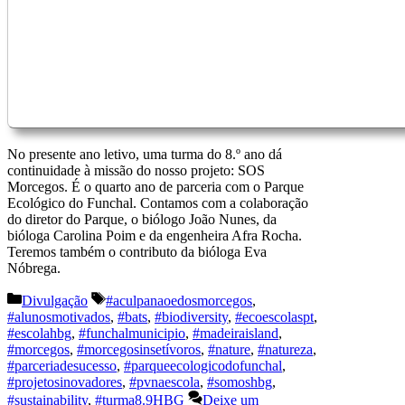
No presente ano letivo, uma turma do 8.º ano dá
continuidade à missão do nosso projeto: SOS
Morcegos. É o quarto ano de parceria com o Parque
Ecológico do Funchal. Contamos com a colaboração
do diretor do Parque, o biólogo João Nunes, da
bióloga Carolina Poim e da engenheira Afra Rocha.
Teremos também o contributo da bióloga Eva
Nóbrega.
Categorias
Etiquetas
Divulgação
#aculpanaoedosmorcegos
,
#alunosmotivados
,
#bats
,
#biodiversity
,
#ecoescolaspt
,
#escolahbg
,
#funchalmunicipio
,
#madeiraisland
,
#morcegos
,
#morcegosinsetívoros
,
#nature
,
#natureza
,
#parceriadesucesso
,
#parqueecologicodofunchal
,
#projetosinovadores
,
#pvnaescola
,
#somoshbg
,
#sustainability
,
#turma8.9HBG
Deixe um