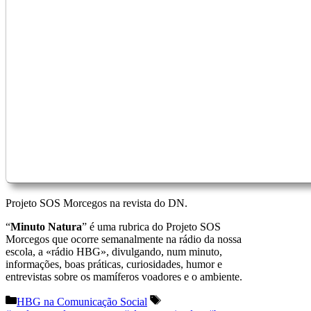
Projeto SOS Morcegos na revista do DN.
“
Minuto Natura
” é uma rubrica do Projeto SOS
Morcegos que ocorre semanalmente na rádio da nossa
escola, a «rádio HBG», divulgando, num minuto,
informações, boas práticas, curiosidades, humor e
entrevistas sobre os mamíferos voadores e o ambiente.
Categorias
Etiquetas
HBG na Comunicação Social