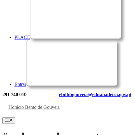
PLACE
Entrar
291 740 010
ebdhbgouveia@edu.madeira.gov.pt
Horácio Bento de Gouveia
Menu