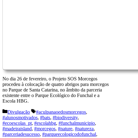
No dia 26 de fevereiro, o Projeto SOS Morcegos
procedeu à colocação de quatro abrigos para morcegos
no Parque de Santa Catarina, no âmbito da parceria
existente entre o Parque Ecológico do Funchal e a
Escola HBG.
Categorias
Etiquetas
Divulgação
#aculpanaoedosmorcegos
,
#alunosmotivados
,
#bats
,
#biodiversity
,
#ecoescolas_pt
,
#escolahbg
,
#funchalmunicipio
,
#madeiraisland
,
#morcegos
,
#nature
,
#natureza
,
#parceriadesucesso
,
#parqueecologicodofunchal
,