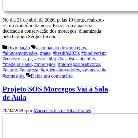
No dia 21 de abril de 2026, pelas 10 horas, realizou-
se, no Auditório da nossa Escola, uma palestra
dedicada à conservação dos morcegos, dinamizada
pelo biólogo Sérgio Teixeira.
Categorias
Etiquetas
Divulgação
#aculpanaoedosmorcegos
,
#alunosmotivados
,
#bats
,
#bestlife2030
,
#biodiversity
,
#ecoescolas_pt
,
#escolahbg #bats #sustainability
,
#madeiraisland
,
#morcegos
,
#morcegosinsetívoros
,
#nature
,
#natureza
,
#projetosinovadores
,
#pvnaescola
,
#somoshbg
Deixe um comentário
Projeto SOS Morcegos Vai à Sala
de Aula
20/04/2026
por
Maria Cecília da Silva Pontes