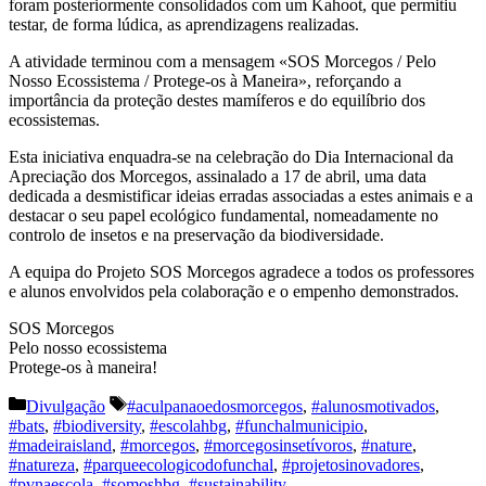
foram posteriormente consolidados com um Kahoot, que permitiu
testar, de forma lúdica, as aprendizagens realizadas.
A atividade terminou com a mensagem «SOS Morcegos / Pelo
Nosso Ecossistema / Protege-os à Maneira», reforçando a
importância da proteção destes mamíferos e do equilíbrio dos
ecossistemas.
Esta iniciativa enquadra-se na celebração do Dia Internacional da
Apreciação dos Morcegos, assinalado a 17 de abril, uma data
dedicada a desmistificar ideias erradas associadas a estes animais e a
destacar o seu papel ecológico fundamental, nomeadamente no
controlo de insetos e na preservação da biodiversidade.
A equipa do Projeto SOS Morcegos agradece a todos os professores
e alunos envolvidos pela colaboração e o empenho demonstrados.
SOS Morcegos
Pelo nosso ecossistema
Protege-os à maneira!
Categorias
Etiquetas
Divulgação
#aculpanaoedosmorcegos
,
#alunosmotivados
,
#bats
,
#biodiversity
,
#escolahbg
,
#funchalmunicipio
,
#madeiraisland
,
#morcegos
,
#morcegosinsetívoros
,
#nature
,
#natureza
,
#parqueecologicodofunchal
,
#projetosinovadores
,
#pvnaescola
,
#somoshbg
,
#sustainability