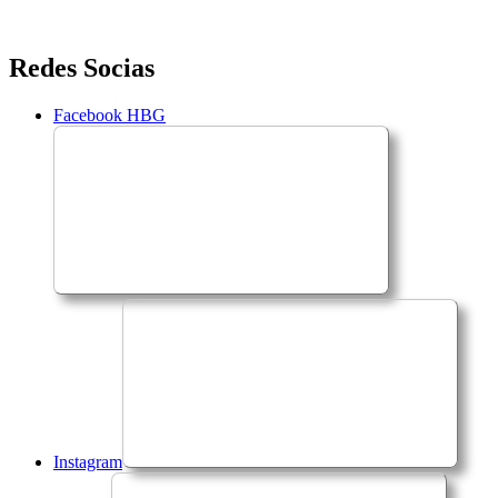
Saltar
Redes Socias
para
o
Facebook HBG
conteúdo
Instagram