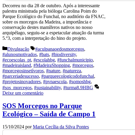
Decorreu no dia 28 de outubro. Após a interessante
palestra ministrada pela bióloga Carolina Poim do
Parque Ecológico do Funchal, no auditório da FNAC,
sobre os morcegos da Madeira, a importância e
conservação destes mamíferos nativos no nosso
arquipélago, seguiu-se a espetacular atuação da turma
5.º3, com a interpretação do hino do projeto.
Categorias
Etiquetas
Divulgação
#aculpanaoedosmorcegos
,
#alunosmotivados
,
#bats
,
#biodiversity
,
#ecoescolas_pt
,
#escolahbg
,
#funchalmunicipio
,
#madeiraisland
,
#MadeiraShopping
,
#morcegos
,
#morcegosinsetívoros
,
#nature
,
#natureza
,
#parceriadesucesso
,
#parqueecologicodofunchal
,
#projetosinovadores
,
#pvnaescola
,
#somoshbg
,
#sos_morcegos
,
#sustainability
,
#turma8.9HBG
Deixe um comentário
SOS Morcegos no Parque
Ecológico – Saída de Campo 1
15/10/2024
por
Maria Cecília da Silva Pontes