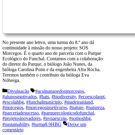
No presente ano letivo, uma turma do 8.º ano dá
continuidade à missão do nosso projeto: SOS
Morcegos. É o quarto ano de parceria com o Parque
Ecológico do Funchal. Contamos com a colaboração
do diretor do Parque, o biólogo João Nunes, da
bióloga Carolina Poim e da engenheira Afra Rocha.
Teremos também o contributo da bióloga Eva
Nóbrega.
Categorias
Etiquetas
Divulgação
#aculpanaoedosmorcegos
,
#alunosmotivados
,
#bats
,
#biodiversity
,
#ecoescolaspt
,
#escolahbg
,
#funchalmunicipio
,
#madeiraisland
,
#morcegos
,
#morcegosinsetívoros
,
#nature
,
#natureza
,
#parceriadesucesso
,
#parqueecologicodofunchal
,
#projetosinovadores
,
#pvnaescola
,
#somoshbg
,
#sustainability
,
#turma8.9HBG
Deixe um
comentário