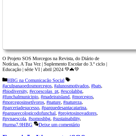
O Projeto SOS Morcegos na Revista, do Diário de
Notícias, A Tua Vez | Suplemento Escolar do 3.º ciclo |
Educação | série VI | abril |2024 💚🦇💚
Categorias
Etiquetas
HBG na Comunicação Social
#aculpanaoedosmorcegos
,
#alunosmotivados
,
#bats
,
#biodiversity
,
#ecoescolas_pt
,
#escolahbg
,
#funchalmunicipio
,
#madeiraisland
,
#morcegos
,
#morcegosinsetívoros
,
#nature
,
#natureza
,
#parceriadesucesso
,
#parquedesantacatarina
,
#parqueecologicodofunchal
,
#projetosinovadores
,
#pvnaescola
,
#somoshbg
,
#sustainability
,
#turma7.9HBG
Deixe um comentário