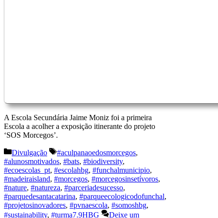
A Escola Secundária Jaime Moniz foi a primeira
Escola a acolher a exposição itinerante do projeto
‘SOS Morcegos’.
Categorias
Etiquetas
Divulgação
#aculpanaoedosmorcegos
,
#alunosmotivados
,
#bats
,
#biodiversity
,
#ecoescolas_pt
,
#escolahbg
,
#funchalmunicipio
,
#madeiraisland
,
#morcegos
,
#morcegosinsetívoros
,
#nature
,
#natureza
,
#parceriadesucesso
,
#parquedesantacatarina
,
#parqueecologicodofunchal
,
#projetosinovadores
,
#pvnaescola
,
#somoshbg
,
#sustainability
,
#turma7.9HBG
Deixe um