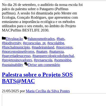
No dia 26 de setembro, o auditório da nossa escola foi
palco da palestra sobre o Patagarro (Puffinus
puffinus). A sessão foi dinamizada pelo Mestre em
Ecologia, Gonçalo Rodrigues, que apresentou com
entusiasmo a importância ecológica e os métodos
utilizados para o seu estudo, no âmbito do Projeto
MACPuffins BESTLIFE 2030.
Categorias
Etiquetas
Divulgação
#alunosmotivados
,
#bats
,
#biodiversity
,
#ecoescolas_pt
,
#escolahbg
,
#funchalmunicipio
,
#madeiraisland
,
#morcegos
,
#morcegosinsetívoros
,
#nature
,
#natureza
,
#parceriadesucesso
,
#parqueecologicodofunchal
,
#projetosinovadores
,
#pvnaescola
,
#somoshbg
,
#sustainability
Deixe um comentário
Palestra sobre o Projeto SOS
BATS@MAC
21/05/2025
por
Maria Cecília da Silva Pontes