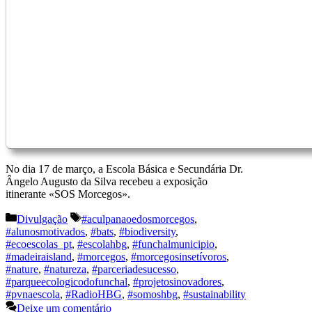
No dia 17 de março, a Escola Básica e Secundária Dr.
Ângelo Augusto da Silva recebeu a exposição
itinerante «SOS Morcegos».
Categorias
Etiquetas
Divulgação
#aculpanaoedosmorcegos
,
#alunosmotivados
,
#bats
,
#biodiversity
,
#ecoescolas_pt
,
#escolahbg
,
#funchalmunicipio
,
#madeiraisland
,
#morcegos
,
#morcegosinsetívoros
,
#nature
,
#natureza
,
#parceriadesucesso
,
#parqueecologicodofunchal
,
#projetosinovadores
,
#pvnaescola
,
#RadioHBG
,
#somoshbg
,
#sustainability
Deixe um comentário