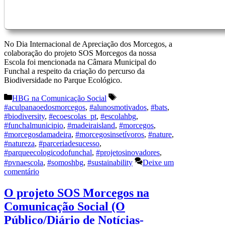
No Dia Internacional de Apreciação dos Morcegos, a
colaboração do projeto SOS Morcegos da nossa
Escola foi mencionada na Câmara Municipal do
Funchal a respeito da criação do percurso da
Biodiversidade no Parque Ecológico.
Categorias
Etiquetas
HBG na Comunicação Social
#aculpanaoedosmorcegos
,
#alunosmotivados
,
#bats
,
#biodiversity
,
#ecoescolas_pt
,
#escolahbg
,
#funchalmunicipio
,
#madeiraisland
,
#morcegos
,
#morcegosdamadeira
,
#morcegosinsetívoros
,
#nature
,
#natureza
,
#parceriadesucesso
,
#parqueecologicodofunchal
,
#projetosinovadores
,
#pvnaescola
,
#somoshbg
,
#sustainability
Deixe um
comentário
O projeto SOS Morcegos na
Comunicação Social (O
Público/Diário de Notícias-