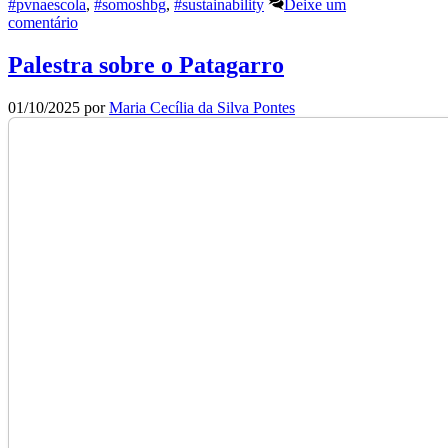
#pvnaescola
,
#somoshbg
,
#sustainability
Deixe um
comentário
Palestra sobre o Patagarro
01/10/2025
por
Maria Cecília da Silva Pontes