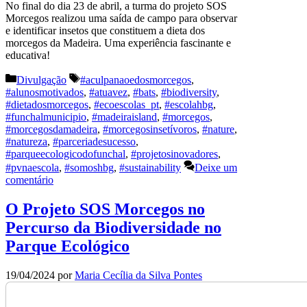
No final do dia 23 de abril, a turma do projeto SOS
Morcegos realizou uma saída de campo para observar
e identificar insetos que constituem a dieta dos
morcegos da Madeira. Uma experiência fascinante e
educativa!
Categorias
Etiquetas
Divulgação
#aculpanaoedosmorcegos
,
#alunosmotivados
,
#atuavez
,
#bats
,
#biodiversity
,
#dietadosmorcegos
,
#ecoescolas_pt
,
#escolahbg
,
#funchalmunicipio
,
#madeiraisland
,
#morcegos
,
#morcegosdamadeira
,
#morcegosinsetívoros
,
#nature
,
#natureza
,
#parceriadesucesso
,
#parqueecologicodofunchal
,
#projetosinovadores
,
#pvnaescola
,
#somoshbg
,
#sustainability
Deixe um
comentário
O Projeto SOS Morcegos no
Percurso da Biodiversidade no
Parque Ecológico
19/04/2024
por
Maria Cecília da Silva Pontes