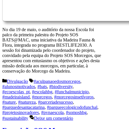
No dia 19 de maio, o auditório da nossa Escola foi
palco da primeira palestra do Projeto SOS
BATS@MAC, uma iniciativa da Madeira Fauna &
Flora, integrada no programa BESTLIFE2030. A
sessão foi dinamizada pelo coordenador do projeto,
convidado pela equipa do Projeto SOS Morcegos, que
apresentou com entusiasmo os objetivos e ações desta
missão dedicada aos morcegos, em particular, à
conservação do Morcego da Madeira.
Categorias
Etiquetas
Divulgação
#aculpanaoedosmorcegos
,
#alunosmotivados
,
#bats
,
#biodiversity
,
#ecoescolas_pt
,
#escolahbg
,
#funchalmunicipio
,
#madeiraisland
,
#morcegos
,
#morcegosinsetívoros
,
#nature
,
#natureza
,
#parceriadesucesso
,
#parquedesantacatarina
,
#parqueecologicodofunchal
,
#projetosinovadores
,
#pvnaescola
,
#somoshbg
,
#sustainability
Deixe um comentário