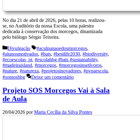
No dia 21 de abril de 2026, pelas 10 horas, realizou-
se, no Auditório da nossa Escola, uma palestra
dedicada à conservação dos morcegos, dinamizada
pelo biólogo Sérgio Teixeira.
Categorias
Etiquetas
Divulgação
#aculpanaoedosmorcegos
,
#alunosmotivados
,
#bats
,
#bestlife2030
,
#biodiversity
,
#ecoescolas_pt
,
#escolahbg #bats #sustainability
,
#madeiraisland
,
#morcegos
,
#morcegosinsetívoros
,
#nature
,
#natureza
,
#projetosinovadores
,
#pvnaescola
,
#somoshbg
Deixe um comentário
Projeto SOS Morcegos Vai à Sala
de Aula
20/04/2026
por
Maria Cecília da Silva Pontes