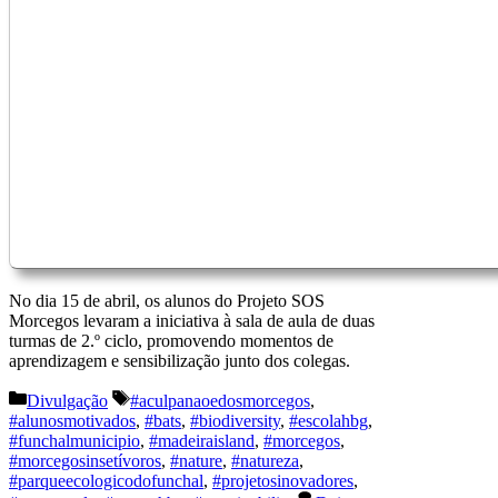
No dia 15 de abril, os alunos do Projeto SOS
Morcegos levaram a iniciativa à sala de aula de duas
turmas de 2.º ciclo, promovendo momentos de
aprendizagem e sensibilização junto dos colegas.
Categorias
Etiquetas
Divulgação
#aculpanaoedosmorcegos
,
#alunosmotivados
,
#bats
,
#biodiversity
,
#escolahbg
,
#funchalmunicipio
,
#madeiraisland
,
#morcegos
,
#morcegosinsetívoros
,
#nature
,
#natureza
,
#parqueecologicodofunchal
,
#projetosinovadores
,