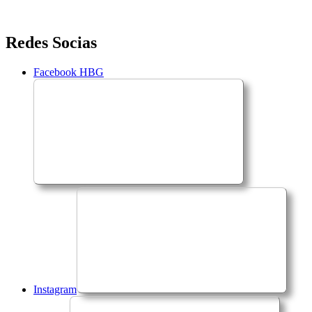
Saltar
Redes Socias
para
o
Facebook HBG
conteúdo
Instagram