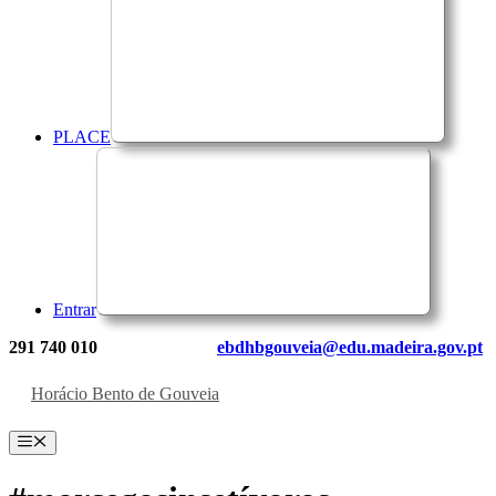
PLACE
Entrar
291 740 010
ebdhbgouveia@edu.madeira.gov.pt
Horácio Bento de Gouveia
Menu