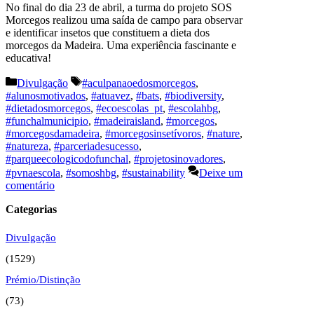
No final do dia 23 de abril, a turma do projeto SOS
Morcegos realizou uma saída de campo para observar
e identificar insetos que constituem a dieta dos
morcegos da Madeira. Uma experiência fascinante e
educativa!
Categorias
Etiquetas
Divulgação
#aculpanaoedosmorcegos
,
#alunosmotivados
,
#atuavez
,
#bats
,
#biodiversity
,
#dietadosmorcegos
,
#ecoescolas_pt
,
#escolahbg
,
#funchalmunicipio
,
#madeiraisland
,
#morcegos
,
#morcegosdamadeira
,
#morcegosinsetívoros
,
#nature
,
#natureza
,
#parceriadesucesso
,
#parqueecologicodofunchal
,
#projetosinovadores
,
#pvnaescola
,
#somoshbg
,
#sustainability
Deixe um
comentário
Categorias
Divulgação
(1529)
Prémio/Distinção
(73)