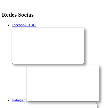
Saltar
Redes Socias
para
o
Facebook HBG
conteúdo
Instagram