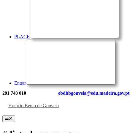
PLACE
Entrar
291 740 010
ebdhbgouveia@edu.madeira.gov.pt
Horácio Bento de Gouveia
Menu