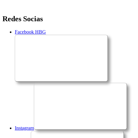
Saltar
Redes Socias
para
o
Facebook HBG
conteúdo
Instagram