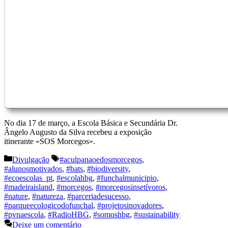
No dia 17 de março, a Escola Básica e Secundária Dr.
Ângelo Augusto da Silva recebeu a exposição
itinerante «SOS Morcegos».
Categorias
Etiquetas
Divulgação
#aculpanaoedosmorcegos
,
#alunosmotivados
,
#bats
,
#biodiversity
,
#ecoescolas_pt
,
#escolahbg
,
#funchalmunicipio
,
#madeiraisland
,
#morcegos
,
#morcegosinsetívoros
,
#nature
,
#natureza
,
#parceriadesucesso
,
#parqueecologicodofunchal
,
#projetosinovadores
,
#pvnaescola
,
#RadioHBG
,
#somoshbg
,
#sustainability
Deixe um comentário