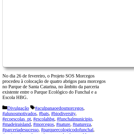
No dia 26 de fevereiro, o Projeto SOS Morcegos
procedeu à colocação de quatro abrigos para morcegos
no Parque de Santa Catarina, no âmbito da parceria
existente entre o Parque Ecológico do Funchal e a
Escola HBG.
Categorias
Etiquetas
Divulgação
#aculpanaoedosmorcegos
,
#alunosmotivados
,
#bats
,
#biodiversity
,
#ecoescolas_pt
,
#escolahbg
,
#funchalmunicipio
,
#madeiraisland
,
#morcegos
,
#nature
,
#natureza
,
#parceriadesucesso
,
#parqueecologicodofunchal
,