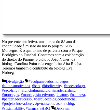
No presente ano letivo, uma turma do 8.º ano dá
continuidade à missão do nosso projeto: SOS
Morcegos. É o quarto ano de parceria com o Parque
Ecológico do Funchal. Contamos com a colaboração
do diretor do Parque, o biólogo João Nunes, da
bióloga Carolina Poim e da engenheira Afra Rocha.
Teremos também o contributo da bióloga Eva
Nóbrega.
Categorias
Etiquetas
Divulgação
#aculpanaoedosmorcegos
,
#alunosmotivados
,
#bats
,
#biodiversity
,
#ecoescolaspt
,
#escolahbg
,
#funchalmunicipio
,
#madeiraisland
,
#morcegos
,
#morcegosinsetívoros
,
#nature
,
#natureza
,
#parceriadesucesso
,
#parqueecologicodofunchal
,
#projetosinovadores
,
#pvnaescola
,
#somoshbg
,
#sustainability
,
#turma8.9HBG
Deixe um