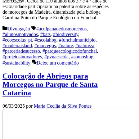
Morcegos». Cerca de 110 alunos dos 3.º e 4.º anos de
escolaridade participaram na palestra sobre as espécies
de morcegos da Madeira, dinamizada pela bióloga
Carolina Poim do Parque Ecológico do Funchal.
Categorias
Etiquetas
Divulgação
#aculpanaoedosmorcegos
,
#alunosmotivados
,
#bats
,
#biodiversity
,
#ecoescolas_pt
,
#escolahbg
,
#funchalmunicipio
,
#madeiraisland
,
#morcegos
,
#nature
,
#natureza
,
#parceriadesucesso
,
#parqueecologicodofunchal
,
#projetosinovadores
,
#pvnaescola
,
#somoshbg
,
#sustainability
Deixe um comentário
Colocação de Abrigos para
Morcegos no Parque de Santa
Catarina
06/03/2025
por
Maria Cecília da Silva Pontes