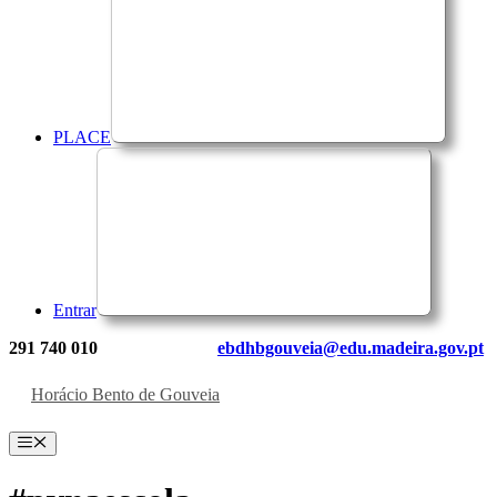
PLACE
Entrar
291 740 010
ebdhbgouveia@edu.madeira.gov.pt
Horácio Bento de Gouveia
Menu