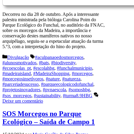
Decorreu no dia 28 de outubro. Após a interessante
palestra ministrada pela bióloga Carolina Poim do
Parque Ecológico do Funchal, no auditório da FNAC,
sobre os morcegos da Madeira, a importância e
conservação destes mamíferos nativos no nosso
arquipélago, seguiu-se a espetacular atuação da turma
5.º3, com a interpretação do hino do projeto.
Categorias
Etiquetas
Divulgação
#aculpanaoedosmorcegos
,
#alunosmotivados
,
#bats
,
#biodiversity
,
#ecoescolas_pt
,
#escolahbg
,
#funchalmunicipio
,
#madeiraisland
,
#MadeiraShopping
,
#morcegos
,
#morcegosinsetívoros
,
#nature
,
#natureza
,
#parceriadesucesso
,
#parqueecologicodofunchal
,
#projetosinovadores
,
#pvnaescola
,
#somoshbg
,
#sos_morcegos
,
#sustainability
,
#turma8.9HBG
Deixe um comentário
SOS Morcegos no Parque
Ecológico – Saída de Campo 1