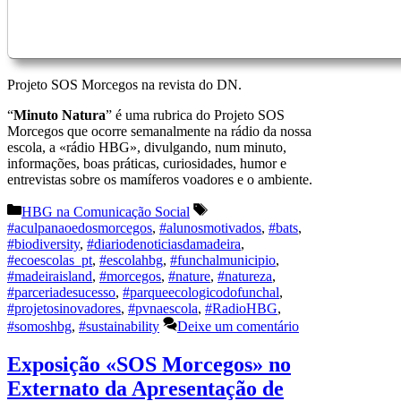
Projeto SOS Morcegos na revista do DN.
“
Minuto Natura
” é uma rubrica do Projeto SOS
Morcegos que ocorre semanalmente na rádio da nossa
escola, a «rádio HBG», divulgando, num minuto,
informações, boas práticas, curiosidades, humor e
entrevistas sobre os mamíferos voadores e o ambiente.
Categorias
Etiquetas
HBG na Comunicação Social
#aculpanaoedosmorcegos
,
#alunosmotivados
,
#bats
,
#biodiversity
,
#diariodenoticiasdamadeira
,
#ecoescolas_pt
,
#escolahbg
,
#funchalmunicipio
,
#madeiraisland
,
#morcegos
,
#nature
,
#natureza
,
#parceriadesucesso
,
#parqueecologicodofunchal
,
#projetosinovadores
,
#pvnaescola
,
#RadioHBG
,
#somoshbg
,
#sustainability
Deixe um comentário
Exposição «SOS Morcegos» no
Externato da Apresentação de