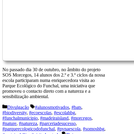
No passado dia 30 de outubro, no âmbito do projeto
SOS Morcegos, 14 alunos dos 2.º e 3.º ciclos da nossa
escola participaram numa enriquecedora visita ao
Parque Ecológico do Funchal, uma iniciativa que
promoveu o contacto direto com a natureza e a
sensibilização ambiental.
Categorias
Etiquetas
Divulgação
#alunosmotivados
,
#bats
,
#biodiversity
,
#ecoescolas
,
#escolahbg
,
#funchalmunicipio
,
#madeiraisland
,
#morcegos
,
#nature
,
#natureza
,
#parceriadesucesso
,
#parqueecologicodofunchal
,
#pvnaescola
,
#somoshbg
,