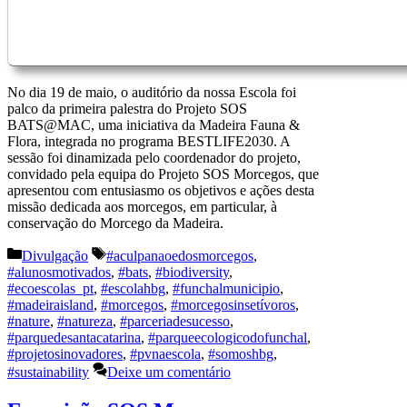
No dia 19 de maio, o auditório da nossa Escola foi
palco da primeira palestra do Projeto SOS
BATS@MAC, uma iniciativa da Madeira Fauna &
Flora, integrada no programa BESTLIFE2030. A
sessão foi dinamizada pelo coordenador do projeto,
convidado pela equipa do Projeto SOS Morcegos, que
apresentou com entusiasmo os objetivos e ações desta
missão dedicada aos morcegos, em particular, à
conservação do Morcego da Madeira.
Categorias
Etiquetas
Divulgação
#aculpanaoedosmorcegos
,
#alunosmotivados
,
#bats
,
#biodiversity
,
#ecoescolas_pt
,
#escolahbg
,
#funchalmunicipio
,
#madeiraisland
,
#morcegos
,
#morcegosinsetívoros
,
#nature
,
#natureza
,
#parceriadesucesso
,
#parquedesantacatarina
,
#parqueecologicodofunchal
,
#projetosinovadores
,
#pvnaescola
,
#somoshbg
,
#sustainability
Deixe um comentário