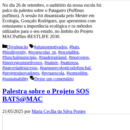
No dia 26 de setembro, o auditório da nossa escola foi
palco da palestra sobre o Patagarro (Puffinus
puffinus). A sessão foi dinamizada pelo Mestre em
Ecologia, Gonçalo Rodrigues, que apresentou com
entusiasmo a importância ecológica e os métodos
utilizados para o seu estudo, no âmbito do Projeto
MACPuffins BESTLIFE 2030.
Categorias
Etiquetas
Divulgação
#alunosmotivados
,
#bats
,
#biodiversity
,
#ecoescolas_pt
,
#escolahbg
,
#funchalmunicipio
,
#madeiraisland
,
#morcegos
,
#morcegosinsetívoros
,
#nature
,
#natureza
,
#parceriadesucesso
,
#parqueecologicodofunchal
,
#projetosinovadores
,
#pvnaescola
,
#somoshbg
,
#sustainability
Deixe um comentário
Palestra sobre o Projeto SOS
BATS@MAC
21/05/2025
por
Maria Cecília da Silva Pontes