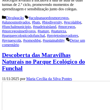
Morcegos levaram a iniciativa à sala de aula de duas
turmas de 2.º ciclo, promovendo momentos de
aprendizagem e sensibilização junto dos colegas.
Categorias
Etiquetas
Divulgação
#aculpanaoedosmorcegos
,
#alunosmotivados
,
#bats
,
#biodiversity
,
#escolahbg
,
#funchalmunicipio
,
#madeiraisland
,
#morcegos
,
#morcegosinsetívoros
,
#nature
,
#natureza
,
#parqueecologicodofunchal
,
#projetosinovadores
,
#pvnaescola
,
#somoshbg
,
#sustainability
Deixe um
comentário
Descoberta das Maravilhas
Naturais no Parque Ecológico do
Funchal
11/11/2025
por
Maria Cecília da Silva Pontes