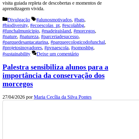
visita guiada repleta de descobertas e momentos de
aprendizagem vivida.
Categorias
Etiquetas
Divulgação
#alunosmotivados
,
#bats
,
#biodiversity
,
#ecoescolas_pt
,
#escolahbg
,
#funchalmunicipio
,
#madeiraisland
,
#morcegos
,
#nature
,
#natureza
,
#parceriadesucesso
,
#parquedesantacatarina
,
#parqueecologicodofunchal
,
#projetosinovadores
,
#pvnaescola
,
#somoshbg
,
#sustainability
Deixe um comentário
Palestra sensibiliza alunos para a
importância da conservação dos
morcegos
27/04/2026
por
Maria Cecília da Silva Pontes