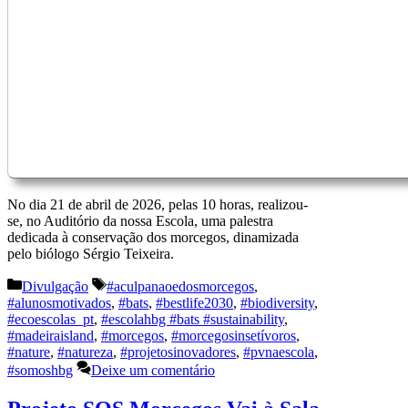
No dia 21 de abril de 2026, pelas 10 horas, realizou-
se, no Auditório da nossa Escola, uma palestra
dedicada à conservação dos morcegos, dinamizada
pelo biólogo Sérgio Teixeira.
Categorias
Etiquetas
Divulgação
#aculpanaoedosmorcegos
,
#alunosmotivados
,
#bats
,
#bestlife2030
,
#biodiversity
,
#ecoescolas_pt
,
#escolahbg #bats #sustainability
,
#madeiraisland
,
#morcegos
,
#morcegosinsetívoros
,
#nature
,
#natureza
,
#projetosinovadores
,
#pvnaescola
,
#somoshbg
Deixe um comentário