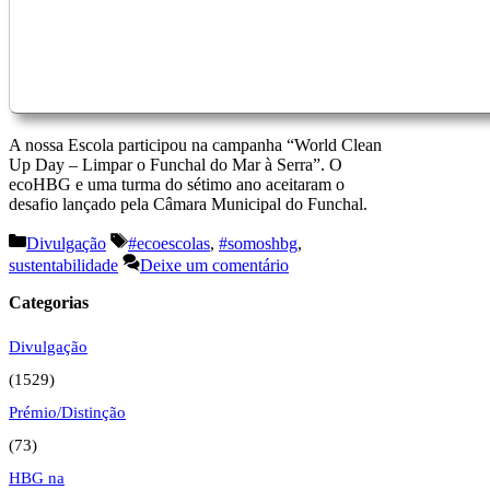
A nossa Escola participou na campanha “World Clean
Up Day – Limpar o Funchal do Mar à Serra”. O
ecoHBG e uma turma do sétimo ano aceitaram o
desafio lançado pela Câmara Municipal do Funchal.
Categorias
Etiquetas
Divulgação
#ecoescolas
,
#somoshbg
,
sustentabilidade
Deixe um comentário
Categorias
Divulgação
(1529)
Prémio/Distinção
(73)
HBG na