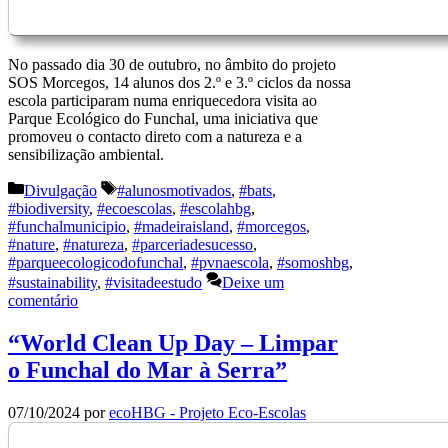
No passado dia 30 de outubro, no âmbito do projeto
SOS Morcegos, 14 alunos dos 2.º e 3.º ciclos da nossa
escola participaram numa enriquecedora visita ao
Parque Ecológico do Funchal, uma iniciativa que
promoveu o contacto direto com a natureza e a
sensibilização ambiental.
Categorias
Etiquetas
Divulgação
#alunosmotivados
,
#bats
,
#biodiversity
,
#ecoescolas
,
#escolahbg
,
#funchalmunicipio
,
#madeiraisland
,
#morcegos
,
#nature
,
#natureza
,
#parceriadesucesso
,
#parqueecologicodofunchal
,
#pvnaescola
,
#somoshbg
,
#sustainability
,
#visitadeestudo
Deixe um
comentário
“World Clean Up Day – Limpar
o Funchal do Mar à Serra”
07/10/2024
por
ecoHBG - Projeto Eco-Escolas