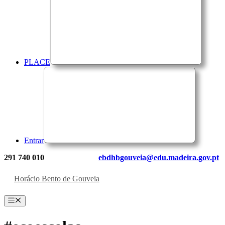
PLACE
Entrar
291 740 010
ebdhbgouveia@edu.madeira.gov.pt
Horácio Bento de Gouveia
Menu