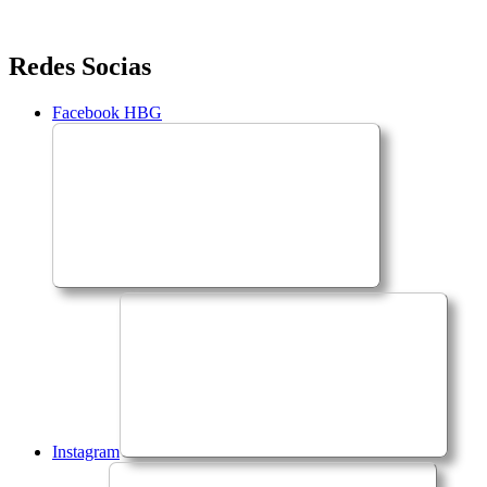
Saltar
Redes Socias
para
o
Facebook HBG
conteúdo
Instagram