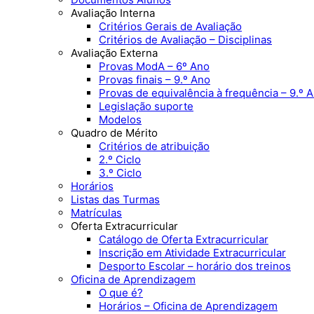
Avaliação Interna
Critérios Gerais de Avaliação
Critérios de Avaliação – Disciplinas
Avaliação Externa
Provas ModA – 6º Ano
Provas finais – 9.º Ano
Provas de equivalência à frequência – 9.º 
Legislação suporte
Modelos
Quadro de Mérito
Critérios de atribuição
2.º Ciclo
3.º Ciclo
Horários
Listas das Turmas
Matrículas
Oferta Extracurricular
Catálogo de Oferta Extracurricular
Inscrição em Atividade Extracurricular
Desporto Escolar – horário dos treinos
Oficina de Aprendizagem
O que é?
Horários – Oficina de Aprendizagem