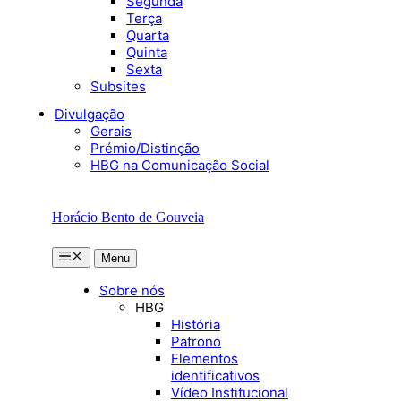
Segunda
Terça
Quarta
Quinta
Sexta
Subsites
Divulgação
Gerais
Prémio/Distinção
HBG na Comunicação Social
Horácio Bento de Gouveia
Menu
Menu
Sobre nós
HBG
História
Patrono
Elementos
identificativos
Vídeo Institucional