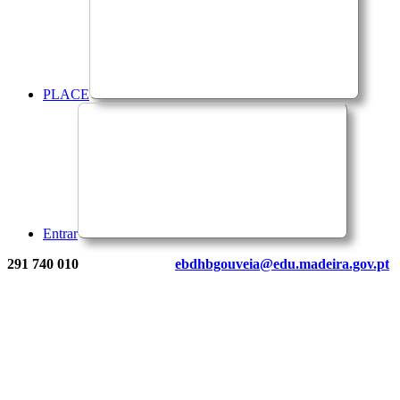
PLACE
Entrar
291 740 010
ebdhbgouveia@edu.madeira.gov.pt