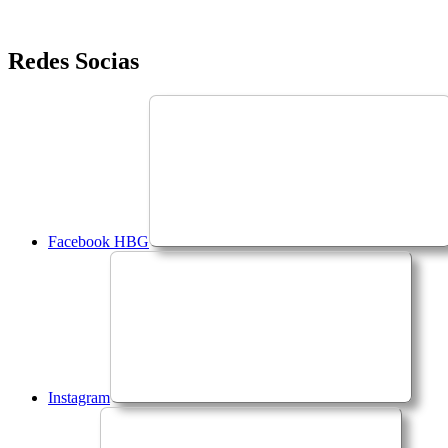
Saltar
Redes Socias
para
o
conteúdo
Facebook HBG
Instagram