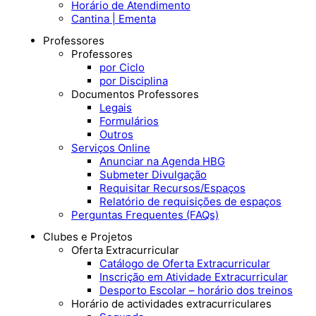
Horário de Atendimento
Cantina | Ementa
Professores
Professores
por Ciclo
por Disciplina
Documentos Professores
Legais
Formulários
Outros
Serviços Online
Anunciar na Agenda HBG
Submeter Divulgação
Requisitar Recursos/Espaços
Relatório de requisições de espaços
Perguntas Frequentes (FAQs)
Clubes e Projetos
Oferta Extracurricular
Catálogo de Oferta Extracurricular
Inscrição em Atividade Extracurricular
Desporto Escolar – horário dos treinos
Horário de actividades extracurriculares