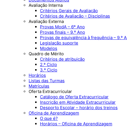
Avaliação Interna
Critérios Gerais de Avaliação
Critérios de Avaliação – Disciplinas
Avaliação Externa
Provas ModA – 6º Ano
Provas finais – 9.º Ano
Provas de equivalência à frequência – 9.º 
Legislação suporte
Modelos
Quadro de Mérito
Critérios de atribuição
2.º Ciclo
3.º Ciclo
Horários
Listas das Turmas
Matrículas
Oferta Extracurricular
Catálogo de Oferta Extracurricular
Inscrição em Atividade Extracurricular
Desporto Escolar – horário dos treinos
Oficina de Aprendizagem
O que é?
Horários – Oficina de Aprendizagem