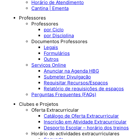
Horário de Atendimento
Cantina | Ementa
Professores
Professores
por Ciclo
por Disciplina
Documentos Professores
Legais
Formulários
Outros
Serviços Online
Anunciar na Agenda HBG
Submeter Divulgação
Requisitar Recursos/Espaços
Relatório de requisições de espaços
Perguntas Frequentes (FAQs)
Clubes e Projetos
Oferta Extracurricular
Catálogo de Oferta Extracurricular
Inscrição em Atividade Extracurricular
Desporto Escolar – horário dos treinos
Horário de actividades extracurriculares