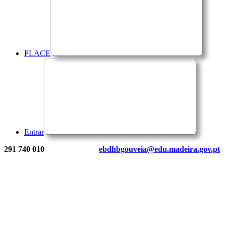
PLACE
Entrar
291 740 010
ebdhbgouveia@edu.madeira.gov.pt