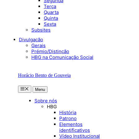
Segunda
Terça
Quarta
Quinta
Sexta
Subsites
Divulgação
Gerais
Prémio/Distinção
HBG na Comunicação Social
Horácio Bento de Gouveia
Menu
Menu
Sobre nós
HBG
História
Patrono
Elementos
identificativos
Vídeo Institucional