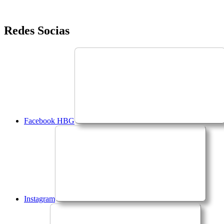
Saltar
Redes Socias
para
o
conteúdo
Facebook HBG
Instagram