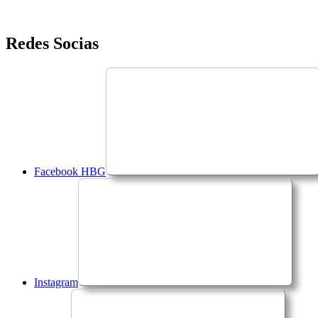
Saltar
Redes Socias
para
o
conteúdo
Facebook HBG
Instagram