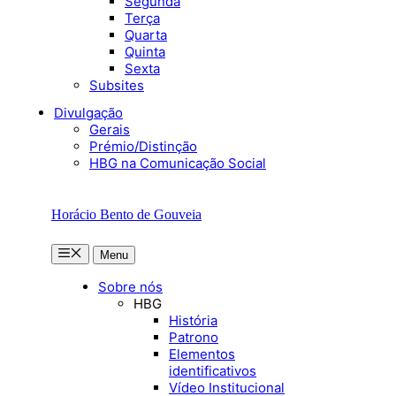
Segunda
Terça
Quarta
Quinta
Sexta
Subsites
Divulgação
Gerais
Prémio/Distinção
HBG na Comunicação Social
Horácio Bento de Gouveia
Menu
Menu
Sobre nós
HBG
História
Patrono
Elementos
identificativos
Vídeo Institucional