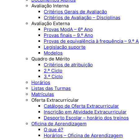
Avaliação Interna
Critérios Gerais de Avaliação
Critérios de Avaliação – Disciplinas
Avaliação Externa
Provas ModA – 6º Ano
Provas finais – 9.º Ano
Provas de equivalência à frequência – 9.º 
Legislação suporte
Modelos
Quadro de Mérito
Critérios de atribuição
2.º Ciclo
3.º Ciclo
Horários
Listas das Turmas
Matrículas
Oferta Extracurricular
Catálogo de Oferta Extracurricular
Inscrição em Atividade Extracurricular
Desporto Escolar – horário dos treinos
Oficina de Aprendizagem
O que é?
Horários – Oficina de Aprendizagem