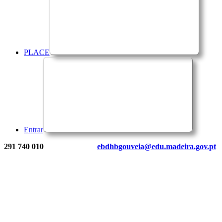
PLACE
Entrar
291 740 010
ebdhbgouveia@edu.madeira.gov.pt