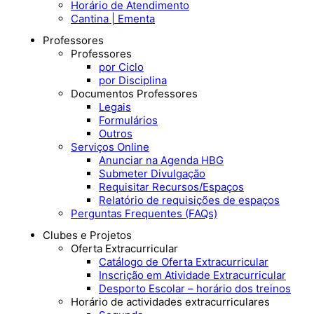
Horário de Atendimento
Cantina | Ementa
Professores
Professores
por Ciclo
por Disciplina
Documentos Professores
Legais
Formulários
Outros
Serviços Online
Anunciar na Agenda HBG
Submeter Divulgação
Requisitar Recursos/Espaços
Relatório de requisições de espaços
Perguntas Frequentes (FAQs)
Clubes e Projetos
Oferta Extracurricular
Catálogo de Oferta Extracurricular
Inscrição em Atividade Extracurricular
Desporto Escolar – horário dos treinos
Horário de actividades extracurriculares