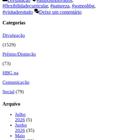
Divulgação
#alunosmotivados
,
#flexibilidadecurricular
,
#natureza
,
#somoshbg
,
#visitadeestudo
Deixe um comentário
Categorias
Divulgação
(1529)
Prémio/Distinção
(73)
HBG na
Comunicação
Social
(79)
Arquivo
Julho
2026
(5)
Junho
2026
(35)
Maio