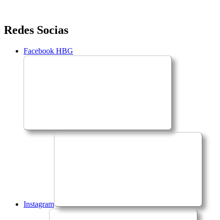
Saltar
Redes Socias
para
o
Facebook HBG
conteúdo
Instagram