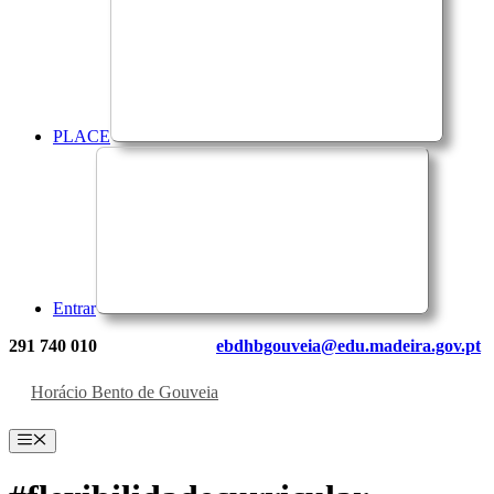
PLACE
Entrar
291 740 010
ebdhbgouveia@edu.madeira.gov.pt
Horácio Bento de Gouveia
Menu