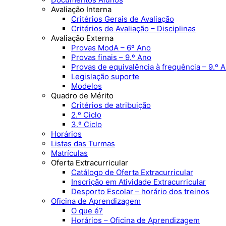
Avaliação Interna
Critérios Gerais de Avaliação
Critérios de Avaliação – Disciplinas
Avaliação Externa
Provas ModA – 6º Ano
Provas finais – 9.º Ano
Provas de equivalência à frequência – 9.º 
Legislação suporte
Modelos
Quadro de Mérito
Critérios de atribuição
2.º Ciclo
3.º Ciclo
Horários
Listas das Turmas
Matrículas
Oferta Extracurricular
Catálogo de Oferta Extracurricular
Inscrição em Atividade Extracurricular
Desporto Escolar – horário dos treinos
Oficina de Aprendizagem
O que é?
Horários – Oficina de Aprendizagem