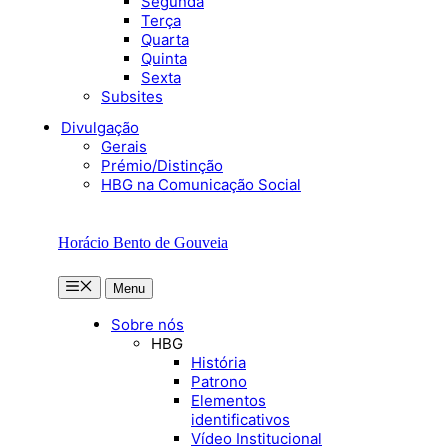
Segunda
Terça
Quarta
Quinta
Sexta
Subsites
Divulgação
Gerais
Prémio/Distinção
HBG na Comunicação Social
Horácio Bento de Gouveia
Menu
Menu
Sobre nós
HBG
História
Patrono
Elementos
identificativos
Vídeo Institucional