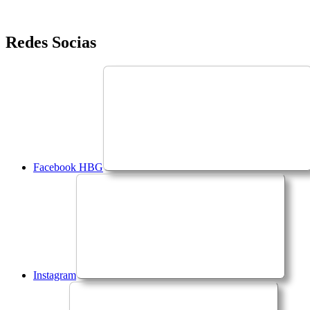
Saltar
Redes Socias
para
o
conteúdo
Facebook HBG
Instagram