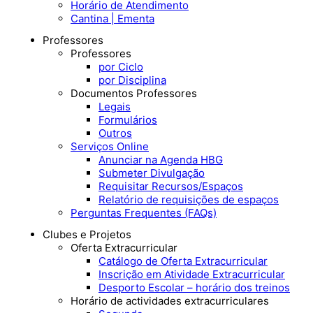
Horário de Atendimento
Cantina | Ementa
Professores
Professores
por Ciclo
por Disciplina
Documentos Professores
Legais
Formulários
Outros
Serviços Online
Anunciar na Agenda HBG
Submeter Divulgação
Requisitar Recursos/Espaços
Relatório de requisições de espaços
Perguntas Frequentes (FAQs)
Clubes e Projetos
Oferta Extracurricular
Catálogo de Oferta Extracurricular
Inscrição em Atividade Extracurricular
Desporto Escolar – horário dos treinos
Horário de actividades extracurriculares