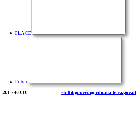
PLACE
Entrar
291 740 010
ebdhbgouveia@edu.madeira.gov.pt