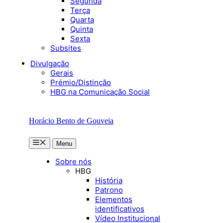
Segunda
Terça
Quarta
Quinta
Sexta
Subsites
Divulgação
Gerais
Prémio/Distinção
HBG na Comunicação Social
Horácio Bento de Gouveia
Menu
Menu
Sobre nós
HBG
História
Patrono
Elementos
identificativos
Vídeo Institucional