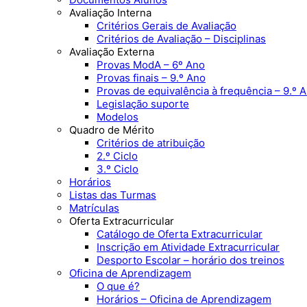
Avaliação Interna
Critérios Gerais de Avaliação
Critérios de Avaliação – Disciplinas
Avaliação Externa
Provas ModA – 6º Ano
Provas finais – 9.º Ano
Provas de equivalência à frequência – 9.º 
Legislação suporte
Modelos
Quadro de Mérito
Critérios de atribuição
2.º Ciclo
3.º Ciclo
Horários
Listas das Turmas
Matrículas
Oferta Extracurricular
Catálogo de Oferta Extracurricular
Inscrição em Atividade Extracurricular
Desporto Escolar – horário dos treinos
Oficina de Aprendizagem
O que é?
Horários – Oficina de Aprendizagem