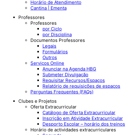
Horário de Atendimento
Cantina | Ementa
Professores
Professores
por Ciclo
por Disciplina
Documentos Professores
Legais
Formulários
Outros
Serviços Online
Anunciar na Agenda HBG
Submeter Divulgação
Requisitar Recursos/Espaços
Relatório de requisições de espaços
Perguntas Frequentes (FAQs)
Clubes e Projetos
Oferta Extracurricular
Catálogo de Oferta Extracurricular
Inscrição em Atividade Extracurricular
Desporto Escolar – horário dos treinos
Horário de actividades extracurriculares