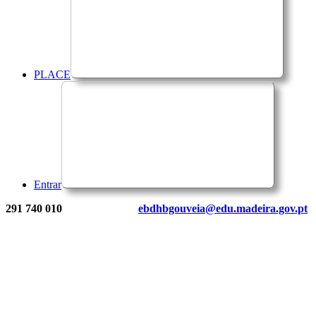
PLACE
Entrar
291 740 010
ebdhbgouveia@edu.madeira.gov.pt