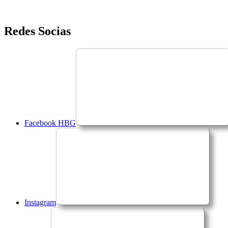
Saltar
Redes Socias
para
o
conteúdo
Facebook HBG
Instagram