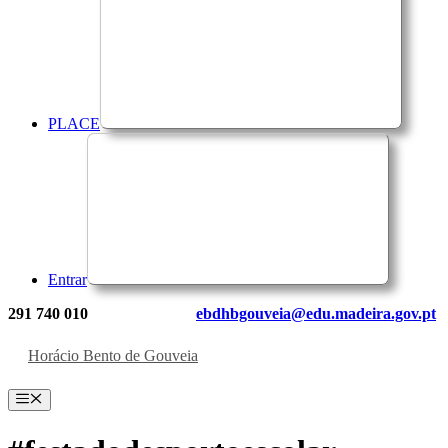
PLACE
Entrar
291 740 010
ebdhbgouveia@edu.madeira.gov.pt
Horácio Bento de Gouveia
Menu