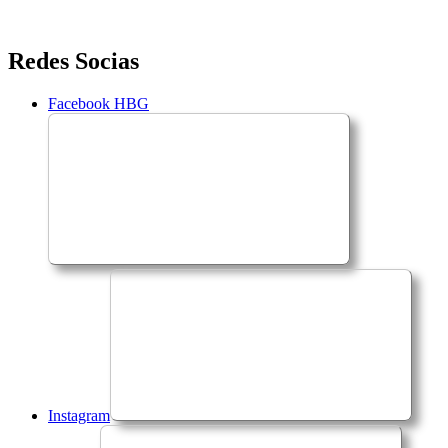
Saltar
Redes Socias
para
o
Facebook HBG
conteúdo
Instagram