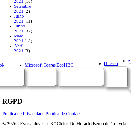
2021
(16)
Setembro
2021
(2)
Julho
2021
(11)
Junho
2021
(37)
Maio
2021
(18)
Abril
2021
(3)
e
Unesco
ok
Microsoft Teams
EcoHBG
RGPD
Política de Privacidade
Política de Cookies
© 2026 - Escola dos 2.º e 3.º Ciclos Dr. Horácio Bento de Gouveia