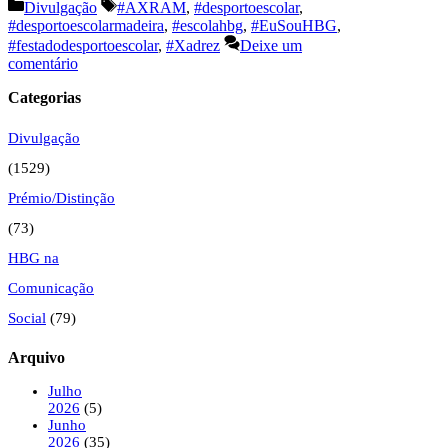
Categorias
Etiquetas
Divulgação
#AXRAM
,
#desportoescolar
,
#desportoescolarmadeira
,
#escolahbg
,
#EuSouHBG
,
#festadodesportoescolar
,
#Xadrez
Deixe um
comentário
Categorias
Divulgação
(1529)
Prémio/Distinção
(73)
HBG na
Comunicação
Social
(79)
Arquivo
Julho
2026
(5)
Junho
2026
(35)