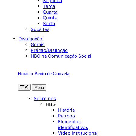
Segunda
Terça
Quarta
Quinta
Sexta
Subsites
Divulgação
Gerais
Prémio/Distinção
HBG na Comunicação Social
Horácio Bento de Gouveia
Menu
Menu
Sobre nós
HBG
História
Patrono
Elementos
identificativos
Vídeo Institucional