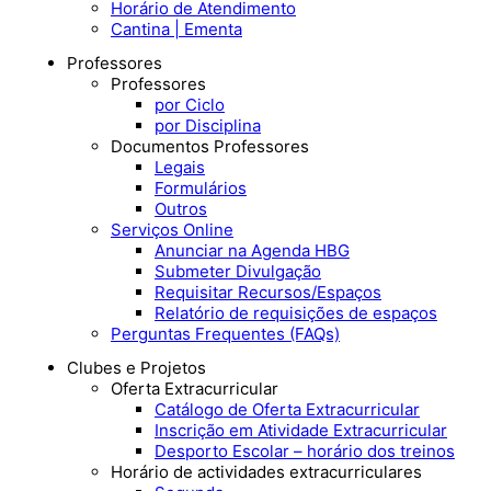
Horário de Atendimento
Cantina | Ementa
Professores
Professores
por Ciclo
por Disciplina
Documentos Professores
Legais
Formulários
Outros
Serviços Online
Anunciar na Agenda HBG
Submeter Divulgação
Requisitar Recursos/Espaços
Relatório de requisições de espaços
Perguntas Frequentes (FAQs)
Clubes e Projetos
Oferta Extracurricular
Catálogo de Oferta Extracurricular
Inscrição em Atividade Extracurricular
Desporto Escolar – horário dos treinos
Horário de actividades extracurriculares