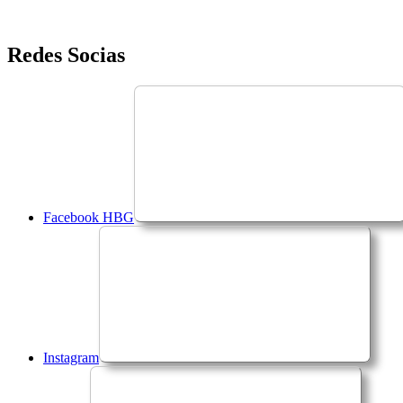
Saltar
Redes Socias
para
o
conteúdo
Facebook HBG
Instagram