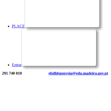
PLACE
Entrar
291 740 010
ebdhbgouveia@edu.madeira.gov.pt