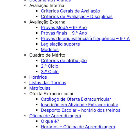
Avaliação Interna
Critérios Gerais de Avaliação
Critérios de Avaliação – Disciplinas
Avaliação Externa
Provas ModA – 6º Ano
Provas finais – 9.º Ano
Provas de equivalência à frequência – 9.º 
Legislação suporte
Modelos
Quadro de Mérito
Critérios de atribuição
2.º Ciclo
3.º Ciclo
Horários
Listas das Turmas
Matrículas
Oferta Extracurricular
Catálogo de Oferta Extracurricular
Inscrição em Atividade Extracurricular
Desporto Escolar – horário dos treinos
Oficina de Aprendizagem
O que é?
Horários – Oficina de Aprendizagem