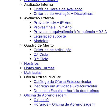
Avaliação Interna
Critérios Gerais de Avaliação
Critérios de Avaliação – Disciplinas
Avaliação Externa
Provas ModA – 6º Ano
Provas finais – 9.º Ano
Provas de equivalência à frequência – 9.º 
Legislação suporte
Modelos
Quadro de Mérito
Critérios de atribuição
2.º Ciclo
3.º Ciclo
Horários
Listas das Turmas
Matrículas
Oferta Extracurricular
Catálogo de Oferta Extracurricular
Inscrição em Atividade Extracurricular
Desporto Escolar – horário dos treinos
Oficina de Aprendizagem
O que é?
Horários – Oficina de Aprendizagem