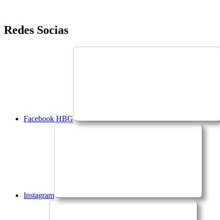
Saltar
Redes Socias
para
o
conteúdo
Facebook HBG
Instagram