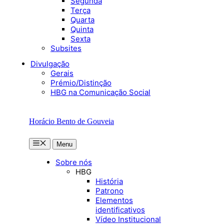
Segunda
Terça
Quarta
Quinta
Sexta
Subsites
Divulgação
Gerais
Prémio/Distinção
HBG na Comunicação Social
Horácio Bento de Gouveia
Menu
Menu
Sobre nós
HBG
História
Patrono
Elementos
identificativos
Vídeo Institucional