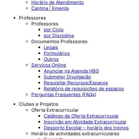
Horário de Atendimento
Cantina | Ementa
Professores
Professores
por Ciclo
por Disciplina
Documentos Professores
Legais
Formulários
Outros
Serviços Online
Anunciar na Agenda HBG
Submeter Divulgação
Requisitar Recursos/Espaços
Relatório de requisições de espaços
Perguntas Frequentes (FAQs)
Clubes e Projetos
Oferta Extracurricular
Catálogo de Oferta Extracurricular
Inscrição em Atividade Extracurricular
Desporto Escolar – horário dos treinos
Horário de actividades extracurriculares