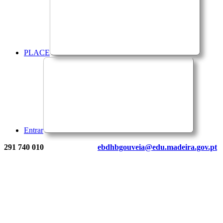
PLACE
Entrar
291 740 010
ebdhbgouveia@edu.madeira.gov.pt