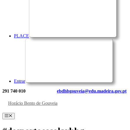
PLACE
Entrar
291 740 010
ebdhbgouveia@edu.madeira.gov.pt
Horácio Bento de Gouveia
Menu