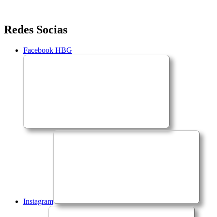
Saltar
Redes Socias
para
o
Facebook HBG
conteúdo
Instagram