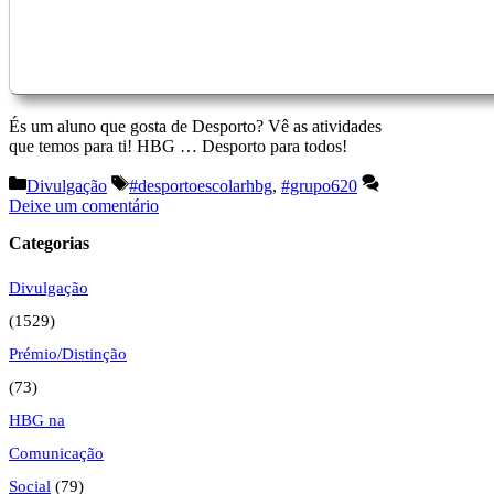
És um aluno que gosta de Desporto? Vê as atividades
que temos para ti! HBG … Desporto para todos!
Categorias
Etiquetas
Divulgação
#desportoescolarhbg
,
#grupo620
Deixe um comentário
Categorias
Divulgação
(1529)
Prémio/Distinção
(73)
HBG na
Comunicação
Social
(79)