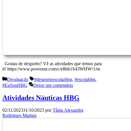
Gostas de desporto? Vê as atividades que temos para
ti! https://www.powtoon.com/c/e8hh1S43WHW/1/m
Categorias
Etiquetas
Divulgação
#desportoescolarhbg
,
#escolahbg
,
#EuSouHBG
Deixe um comentário
Atividades Náuticas HBG
02/11/2023
31/10/2023
por
Tânia Alexandra
Rodrigues Martins